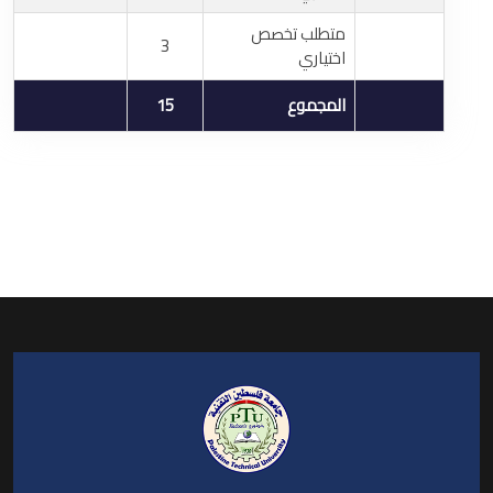
متطلب تخصص
3
اختياري
المجموع
15