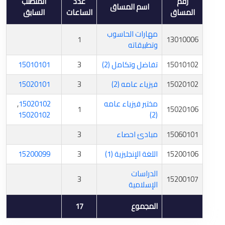
رقم
عدد
المتطلب
اسم المساق
المساق
الساعات
السابق
مهارات الحاسوب
1
13010006
وتطبيقاته
15010102
تفاضل وتكامل (2)
3
15010101
15020102
فيزياء عامه (2)
3
15020101
مختبر فيزياء عامه
15020102
,
1
15020106
15020102
(2)
15060101
مبادئ احصاء
3
15200106
اللغة الإنجليزية (1)
3
15200099
الدراسات
3
15200107
الإسلامية
المجموع
17