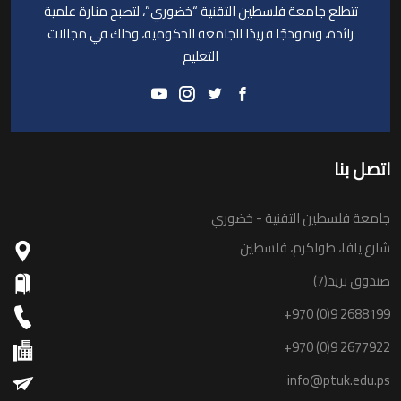
تتطلع جامعة فلسطين التقنية “خضوري”، لتصبح منارة علمية
رائدة، ونموذجًا فريدًا للجامعة الحكومية، وذلك في مجالات
التعليم
اتصل بنا
جامعة فلسطين التقنية - خضوري
شارع يافا، طولكرم، فلسطين
صندوق بريد(7)
+970 (0)9 2688199
+970 (0)9 2677922
info@ptuk.edu.ps