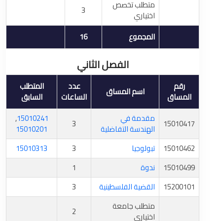
متطلب تخصص
3
اختياري
المجموع
16
الفصل الثاني
رقم
عدد
المتطلب
اسم المساق
المساق
الساعات
السابق
مقدمة في
15010241
,
3
15010417
الهندسة التفاضلية
15010201
15010462
تبولوجيا
3
15010313
15010499
ندوة
1
15200101
القضية الفلسطينية
3
متطلب جامعة
2
اختياري