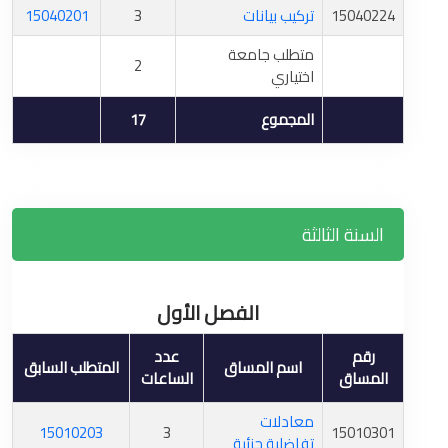
15040224
تركيب بيانات
3
15040201
متطلب جامعة
2
اختياري
المجموع
17
السنة الثالثة
الفصل الأول
رقم
عدد
اسم المساق
المتطلب السابق
المساق
الساعات
معادلات
15010203
3
15010301
تفاضلية جزئية