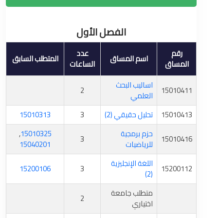
الفصل الأول
رقم
عدد
اسم المساق
المتطلب السابق
المساق
الساعات
اساليب البحث
2
15010411
العلمي
15010413
تحليل حقيقي (2)
3
15010313
حزم برمجية
15010325
,
3
15010416
للرياضيات
15040201
اللغة الإنجليزية
15200106
3
15200112
(2)
متطلب جامعة
2
اختياري