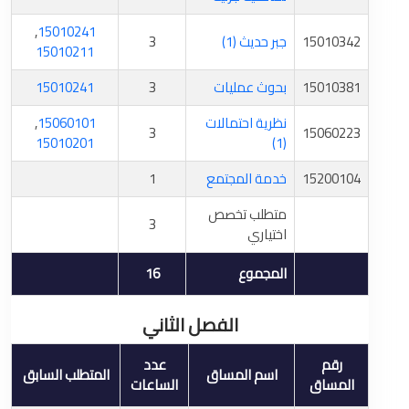
,
15010241
15010342
جبر حديث (1)
3
15010211
15010381
بحوث عمليات
3
15010241
نظرية احتمالات
15060101
,
3
15060223
15010201
(1)
15200104
خدمة المجتمع
1
متطلب تخصص
3
اختياري
المجموع
16
الفصل الثاني
رقم
عدد
اسم المساق
المتطلب السابق
المساق
الساعات