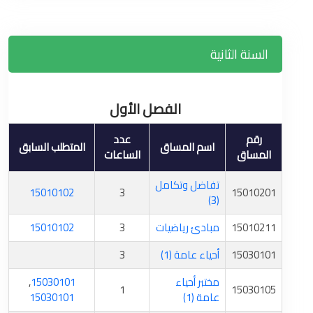
السنة الثانية
الفصل الأول
رقم
عدد
اسم المساق
المتطلب السابق
المساق
الساعات
تفاضل وتكامل
15010102
3
15010201
(3)
15010211
مبادئ رياضيات
3
15010102
15030101
أحياء عامة (1)
3
مختبر أحياء
15030101
,
1
15030105
عامة (1)
15030101