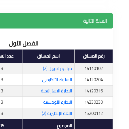
السنة الثانية
الفصل الأول
رقم المساق
اسم المساق
عدد الس
14110102
مبادئ تمويل (2)
3
14120204
السلوك التنظيمي
3
14120316
الادارة الاستراتيجية
3
14230230
الادارة اللوجستية
3
15200112
اللغة الإنجليزية (2)
3
المجموع
15