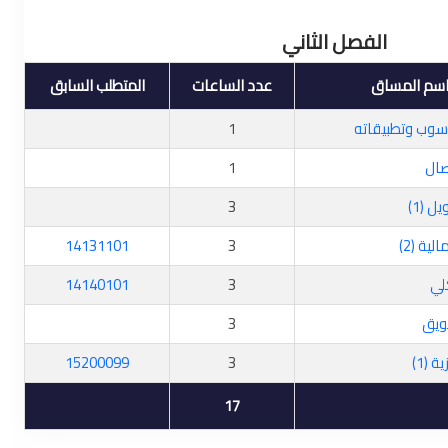
الفصل الثاني
سم المساق
عدد الساعات
المتطلب السابق
سوب وتطبيقاته
1
صال
1
 (1)
3
ية (2)
3
14131101
لي
3
14140101
ويق
3
ة (1)
3
15200099
17