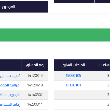
المجموع
لساعات
المتطلب السابق
رقم المساق
3
15060105
14120315
تدريب ميداني
3
14120101
14120419
مراقبة الجودة
3
14140307
الجدوى الاقتص
3
14230311
إدارة المشاريع