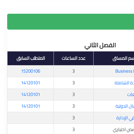
الفصل الثاني
سم المساق
عدد الساعات
المتطلب السابق
15200106
3
Business
دة الشاملة
3
14120101
عات
3
14120101
ال الدولية
3
14120101
ي الإدارة
3
ص اختياري
3