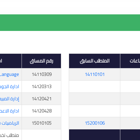
اعات
المتطلب السابق
رقم المساق
ا
 Language
14110309
14110101
14120313
ادارة الجو
14120421
إدارة المبي
14120428
ادارة الاعم
15200106
15010105
الرياضيات ف
متطلب تخص