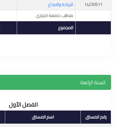
14230511
الريادة والابداع
متطلب جامعة اختياري
المجموع
7
السنة الرابعة
الفصل الأول
رقم المساق
اسم المساق
ع