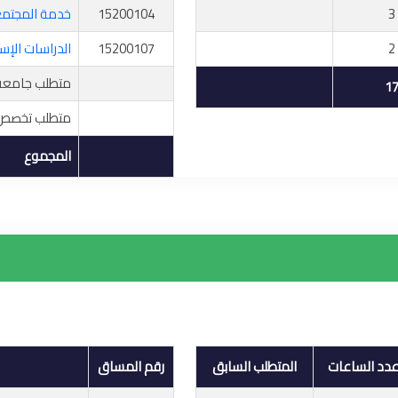
3
15200104
خدمة المجتم
2
15200107
الدراسات الإس
متطلب جامعة 
1
متطلب تخصص 
المجموع
دد الساعات
المتطلب السابق
رقم المساق