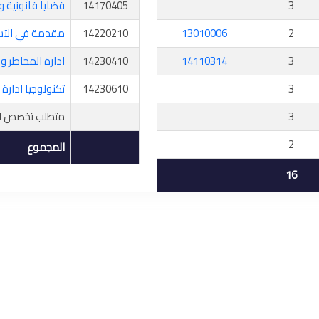
3
14170405
قضايا قانونية وأ
2
13010006
14220210
مقدمة في التسو
3
14110314
14230410
ادارة المخاطر و
3
14230610
تكنولوجيا ادارة 
3
متطلب تخصص اخ
2
المجموع
16