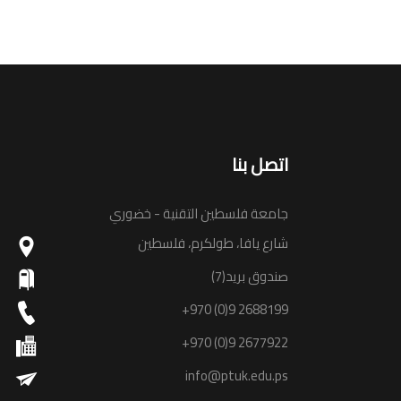
اتصل بنا
جامعة فلسطين التقنية - خضوري
شارع يافا، طولكرم، فلسطين
صندوق بريد(7)
+970 (0)9 2688199
+970 (0)9 2677922
info@ptuk.edu.ps