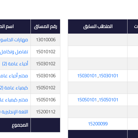
ت
المتطلب السابق
رقم المساق
اسم ال
13010006
مهارات الحاسوب
15010102
تفاضل وتكامل (2
15030102
أحياء عامة (2)
15030101
,
15030101
15030106
مختبر أحياء عامة (
15050102
كيمياء عامة (2)
15050101
,
15050101
15050106
مختبر كيمياء عامة
15200112
اللغة الإنجليزية (2)
15200099
المجموع