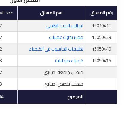
رقم المساق
اسم المساق
عدد ال
15010411
اساليب البحث العلمي
2
15050439
مختبر بحوث عمليات
2
15050440
تطبيقات الحاسوب في الكيمياء
2
15050476
كيمياء صيدلانية
3
متطلب جامعة اختياري
2
متطلب تخصص اختياري
3
المجموع
14