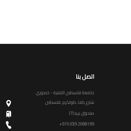
اتصل بنا
جامعة فلسطين التقنية - خضوري
شارع يافا، طولكرم، فلسطين
صندوق بريد(7)
+970 (0)9 2688199