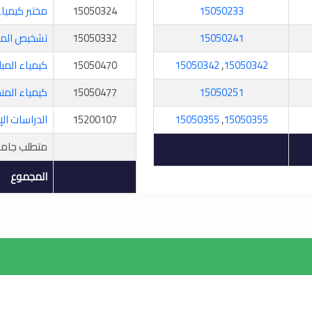
15050233
15050324
مختبر كيميا
15050241
15050332
تشخيص المر
15050342
,
15050342
15050470
كيمياء المب
15050251
15050477
كيمياء الم
15050355
,
15050355
15200107
الدراسات ال
متطلب جامع
المجموع