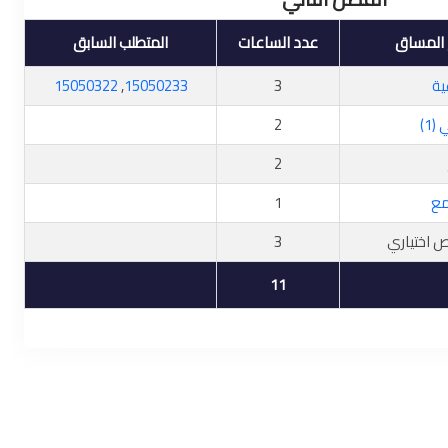
المساق
عدد الساعات
المتطلب السابق
ية
3
15050233
,
15050322
1)
2
2
مع
1
 اختياري
3
11