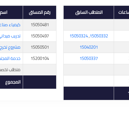
ساعات
المتطلب السابق
رقم المساق
اسم 
15050481
كيمياء صناع
15050332
,
15050324
15050497
تدريب ميداني (
15040201
15050501
مشروع تخرج
15050337
15200104
خدمة المجت
متطلب تخصص
المجموع