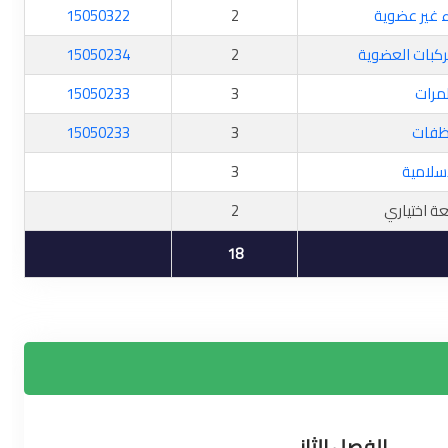
ء غير عضوية
2
15050322
كبات العضوية
2
15050234
لمرات
3
15050233
نظفات
3
15050233
إسلامية
3
ة اختياري
2
18
الفصل الثاني