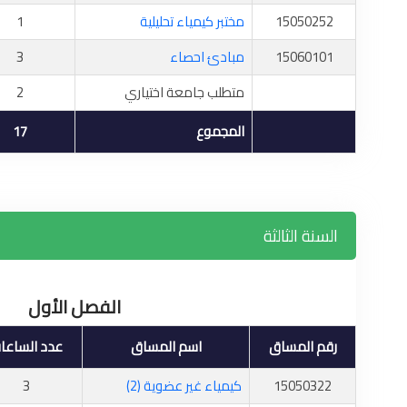
15050252
مختبر كيمياء تحليلية
1
15060101
مبادئ احصاء
3
متطلب جامعة اختياري
2
المجموع
17
السنة الثالثة
الفصل الأول
رقم المساق
اسم المساق
عدد الساعا
15050322
كيمياء غير عضوية (2)
3