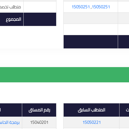
15050251
,
15050251
متطلب تخصص
المجموع
ت
المتطلب السابق
رقم المساق
ا
15050221
15040201
برمجة الحا