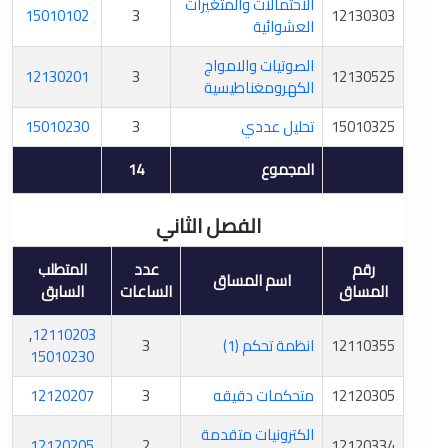
الاحتمالات والمتغيرات
15010102
3
12130303
العشوائية
الصوتيات والامواج
12130201
3
12130525
الكهرومغناطيسية
15010325
تحليل عددي
3
15010230
المجموع
14
الفصل الثاني
رقم
عدد
المتطلب
اسم المساق
المساق
الساعات
السابق
,
12110203
12110355
انظمة تحكم (1)
3
15010230
12120305
متحكمات دقيقه
3
12120207
الكترونيات متقدمة
12120205
2
12120334