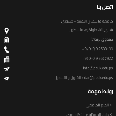
اتصل بنا
جامعة فلسطين التقنية - خضوري
شارع يافا، طولكرم، فلسطين
صندوق بريد(7)
+970 (0)9 2688199
+970 (0)9 2677922
info@ptuk.edu.ps
dar@ptuk.edu.ps
/ القبول و التسجيل
روابط مهمة
الحرم الجامعي
دليل الموظفين الأكاديميين