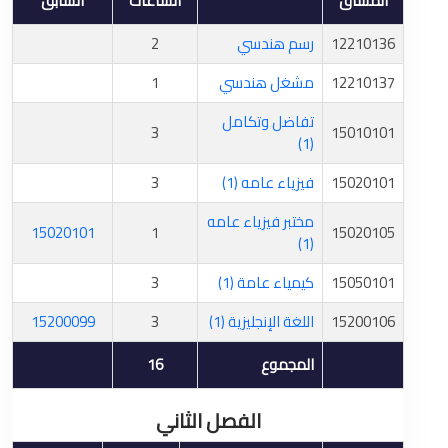
المساق
الساعات
السابق
12210136
رسم هندسي
2
12210137
مشغل هندسي
1
تفاضل وتكامل
3
15010101
(1)
15020101
فيزياء عامه (1)
3
مختبر فيزياء عامه
15020101
1
15020105
(1)
15050101
كيمياء عامة (1)
3
15200106
اللغة الإنجليزية (1)
3
15200099
المجموع
16
الفصل الثاني