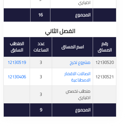
اختياري
المجموع
16
الفصل الثاني
رقم
عدد
المتطلب
اسم المساق
المساق
الساعات
السابق
12130520
مشروع تخرج
3
12130519
اتصالات الاقمار
12130406
3
12130521
الاصطناعية
متطلب تخصص
3
اختياري
المجموع
9