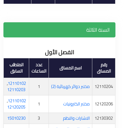
السنة الثالثة
الفصل الأول
رقم
عدد
المتطلب
اسم المساق
المساق
الساعات
السابق
,
12110102
12110204
مختبر دوائر كهربائية (2)
1
12110203
,
12110102
12120206
مختبر الكترونيات
1
12120205
12130302
الاشارات والنظم
3
15010230