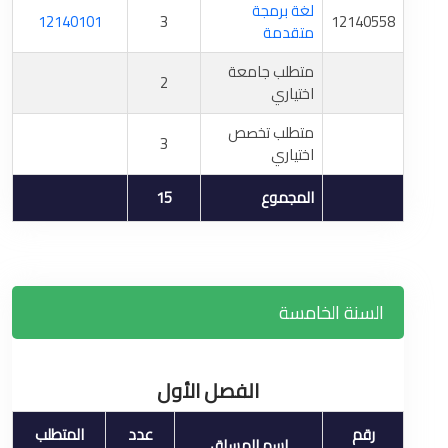
لغة برمجة
12140101
3
12140558
متقدمة
متطلب جامعة
2
اختياري
متطلب تخصص
3
اختياري
المجموع
15
السنة الخامسة
الفصل الأول
رقم
عدد
المتطلب
اسم المساق