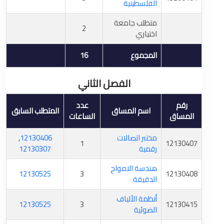
الفلسطينية
متطلب جامعة
2
اختياري
المجموع
16
الفصل الثاني
رقم
عدد
اسم المساق
المتطلب السابق
المساق
الساعات
مختبر اتصالات
12130406
,
1
12130407
رقمية
12130307
هندسة الامواج
12130525
3
12130408
الدقيقة
أنظمة الألياف
12130525
3
12130415
الضوئية