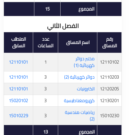
المجموع
15
الفصل الثاني
رقم
عدد
المتطلب
اسم المساق
المساق
الساعات
السابق
مختبر دوائر
12110101
1
12110102
كهربائية (1)
12110203
دوائر كهربائية (2)
3
12110101
12120205
الكترونيات
3
12110101
12130201
كهرومغناطيسية
3
15020102
رياضيات هندسية
15010229
3
15010230
(2)
المجموع
13