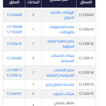
المساق
الساعات
السابق
الهوائيات وانتشار
12130408
3
12130409
الامواج
مختبر الميكروويف
12130408
,
1
12130410
والهوائيات
12130409
مختبر انظمة الالياف
12130415
1
12130516
الضوئيية
شبكات الاتصالات
12130406
3
12130517
اللاسلكية
مختبر الاتصالات
12130517
,
1
12130518
اللاسلكية و المتنقله
12130412
12130519
مقدمة مشروع تخرج
1
12140310
شبكات حاسوب
3
12140101
متطلب تخصص
3