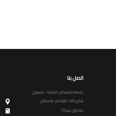
اتصل بنا
جامعة فلسطين التقنية - خضوري
شارع يافا، طولكرم، فلسطين
صندوق بريد(7)