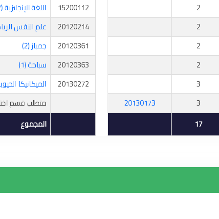
2
15200112
اللغة الإنجليزية (2)
2
20120214
علم النفس الري
2
20120361
جمباز (2)
2
20120363
سباحة (1)
3
20130272
الميكانيكا الحيو
3
20130173
متطلب قسم اختي
17
المجموع