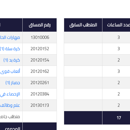
دد الساعات
المتطلب السابق
رقم المساق
ا
3
13010006
مهارات الحا
3
20120152
كرة سلة (1)
2
20120154
كرة يد (1)
3
20120162
ألعاب قوى (1
2
20120261
جمباز (1)
2
20120384
الإحصاء في 
2
20130173
علم وظائف 
متطلب جام
17
المجموع