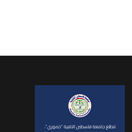
تتطلع جامعة فلسطين التقنية “خضوري”،