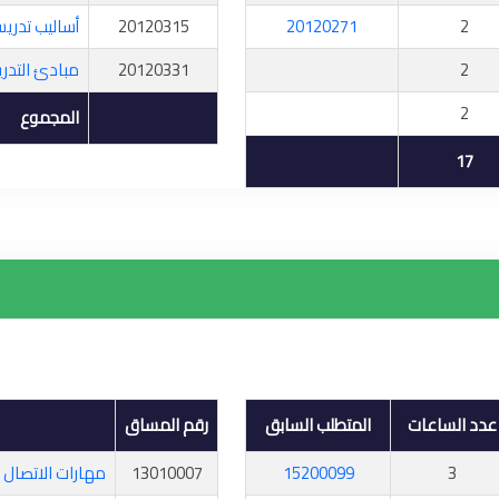
2
20120271
20120315
أساليب تدريس 
2
20120331
مبادئ التدري
2
المجموع
17
عدد الساعات
المتطلب السابق
رقم المساق
3
15200099
13010007
مهارات الاتصال