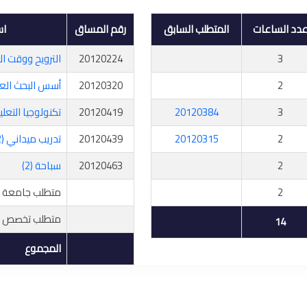
دد الساعات
المتطلب السابق
رقم المساق
اس
3
20120224
الترويح ووقت ال
2
20120320
أسس البحث الع
3
20120384
20120419
تكنولوجيا التعلي
2
20120315
20120439
تدريب ميداني (2)
2
20120463
سباحة (2)
2
متطلب جامعة ا
متطلب تخصص اخ
14
المجموع