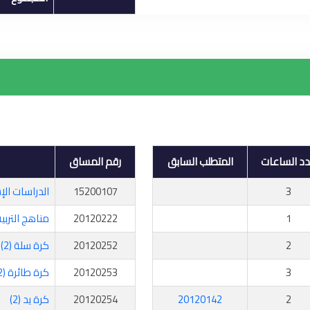
د الساعات
المتطلب السابق
رقم المساق
3
15200107
الدراسات الإ
1
20120222
مناهج التربية
2
20120252
كرة سلة (2)
3
20120253
كرة طائرة (2)
2
20120142
20120254
كرة يد (2)