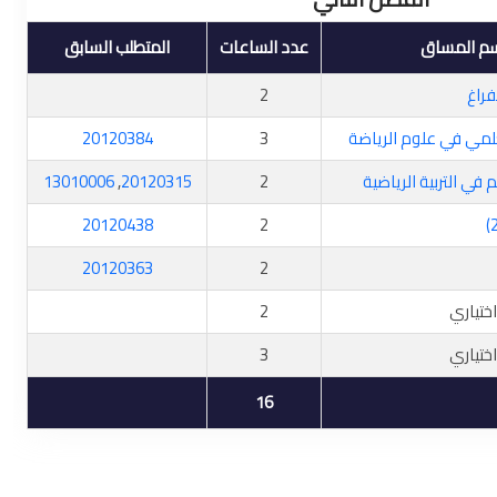
م المساق
عدد الساعات
المتطلب السابق
فراغ
2
لمي في علوم الرياضة
3
20120384
م في التربية الرياضية
2
20120315
,
13010006
20120438
2
20120363
2
ختياري
2
تياري
3
16