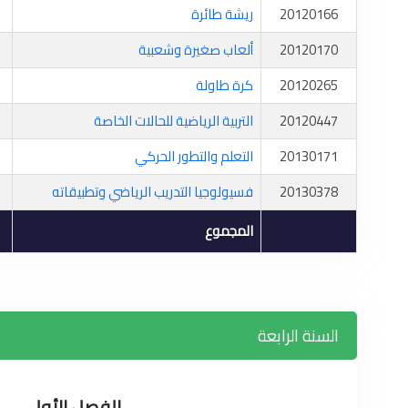
20120166
ريشة طائرة
20120170
ألعاب صغيرة وشعبية
20120265
كرة طاولة
20120447
التربية الرياضية للحالات الخاصة
20130171
التعلم والتطور الحركي
20130378
فسيولوجيا التدريب الرياضي وتطبيقاته
المجموع
السنة الرابعة
الفصل الأول