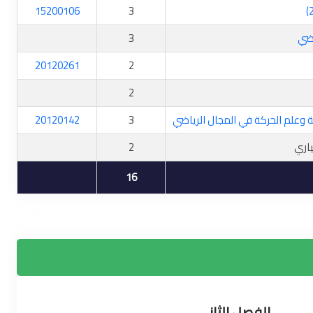
15200106
3
اضي
3
20120261
2
2
ية وعلم الحركة في المجال الرياضي
3
20120142
اري
2
16
الفصل الثاني