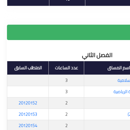
الفصل الثاني
اسم المساق
عدد الساعات
المتطلب السابق
سلامية
3
 الرياضية
3
20120152
2
20120153
2
20120154
2