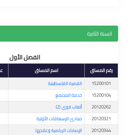
السنة الثانية
الفصل الأول
رقم المساق
اسم المساق
عد
15200101
القضية الفلسطينية
15200104
خدمة المجتمع
20120262
ألعاب قوى (2)
20120321
مبادئ الإسعافات الأولية
20120344
الإصابات الرياضية وعلاجها