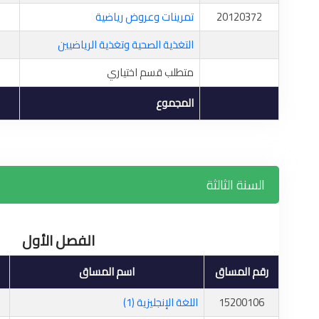
20120372
تمرينات وعروض رياضية
التغذية الصحية وتغذية الرياضيين
متطلب قسم اختياري
المجموع
السنة الثالثة
الفصل الأول
رقم المساق
اسم المساق
15200106
اللغة الإنجليزية (1)