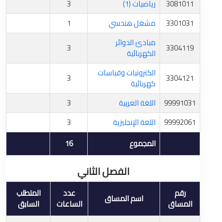
3081011
رياضيات (1)
3
3301031
مشغل هندسي
1
مبادئ الدوائر
3
3304119
الكهربائية
الكترونيات وقياسات
3
3304121
كهربائية
99991031
اللغة العربية
3
99992061
اللغة الإنجليزية
3
المجموع
16
الفصل الثاني
رقم
عدد
المتطلب
اسم المساق
المساق
الساعات
السابق