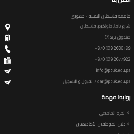
جامعة فلسطين التقنية - خضوري
شارع يافا، طولكرم، فلسطين
صندوق بريد(7)
+970 (0)9 2688199
+970 (0)9 2677922
info@ptuk.edu.ps
dar@ptuk.edu.ps
/ القبول و التسجيل
روابط مهمة
الحرم الجامعي
دليل الموظفين الأكاديميين