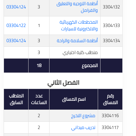
أنظمة التوجيه والتعليق
03304124
3
3304132
والفرامل
المخططات الكهربائية
03304122
1
3304133
والالكترونية للسيارات
3304134
أنظمة السلامة والراحة
3
03304124
متطلب كلية اختياري
3
المجموع
18
الفصل الثاني
رقم
عدد
المتطلب
اسم المساق
المساق
الساعات
السابق
3304116
مشروع التخرج
2
3304117
تدريب ميداني
2