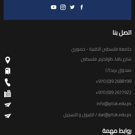
اتصل بنا
جامعة فلسطين التقنية - خضوري
شارع يافا، طولكرم، فلسطين
صندوق بريد(7)
+970 (0)9 2688199
+970 (0)9 2677922
info@ptuk.edu.ps
dar@ptuk.edu.ps
/ القبول و التسجيل
روابط مهمة