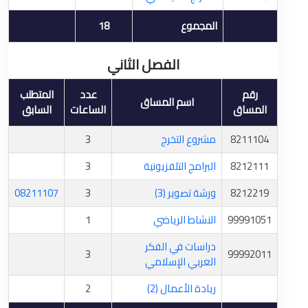
المجموع
18
الفصل الثاني
رقم
عدد
المتطلب
اسم المساق
المساق
الساعات
السابق
8211104
مشروع التخرج
3
8212111
البرامج التلفزيونية
3
8212219
ورشة تصوير (3)
3
08211107
99991051
النشاط الرياضي
1
دراسات في الفكر
3
99992011
العربي الإسلامي
ريادة الأعمال (2)
2