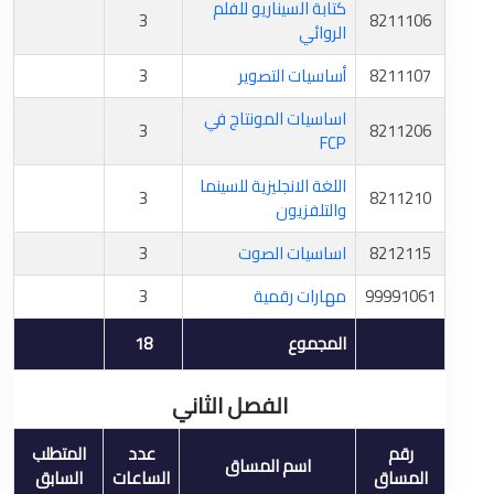
كتابة السيناريو للفلم
3
8211106
الروائي
8211107
أساسيات التصوير
3
اساسيات المونتاج في
3
8211206
FCP
اللغة الانجليزية للسينما
3
8211210
والتلفزيون
8212115
اساسيات الصوت
3
99991061
مهارات رقمية
3
المجموع
18
الفصل الثاني
رقم
عدد
المتطلب
اسم المساق
المساق
الساعات
السابق