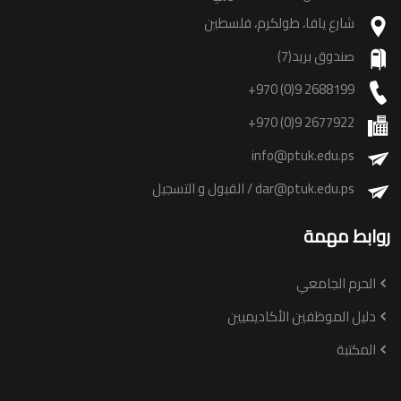
شارع يافا، طولكرم، فلسطين
صندوق بريد(7)
+970 (0)9 2688199
+970 (0)9 2677922
info@ptuk.edu.ps
dar@ptuk.edu.ps
/ القبول و التسجيل
روابط مهمة
الحرم الجامعي
دليل الموظفين الأكاديميين
المكتبة