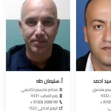
سيد احمد
أ. سليمان طه
تير هندسي
محاضر ماجستير اكاديمي
H
رقم المكتب: H331
2688199 (9)970 +
ي:
الرقم الداخلي: 1522