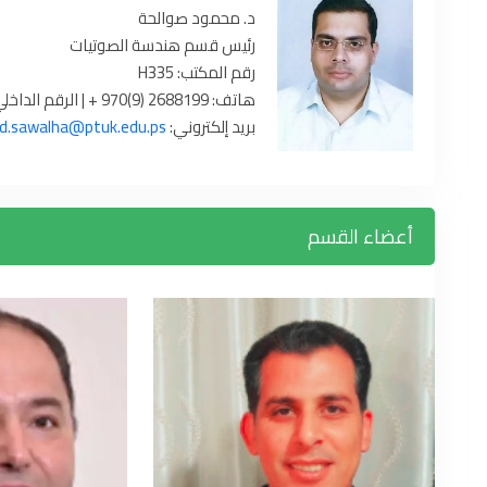
د. محمود صوالحة
رئيس قسم هندسة الصوتيات
رقم المكتب: H335
هاتف: 2688199 (9)970 + | الرقم الداخلي: 1513
بريد إلكتروني:
.sawalha@ptuk.edu.ps
أعضاء القسم