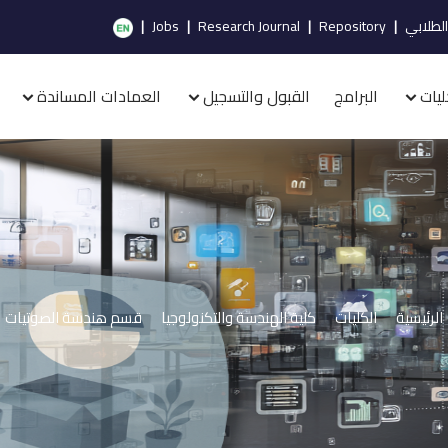
الطلابي
|
Repository
|
Research Journal
|
Jobs
|
ليات
البرامج
القبول والتسجيل
العمادات المساندة
الرئيسية
الكليات
كلية الهندسة والتكنولوجيا
قسم هندسة الصوتيات