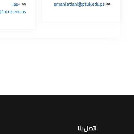
l.as-
amani.atiani@ptuk.edu.ps
@ptuk.edu.ps
اتصل بنا