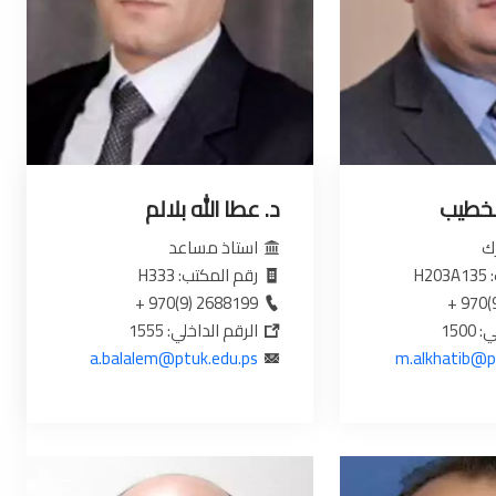
لخطيب
د. عطا الله بلالم
ك
استاذ مساعد
H2
رقم المكتب: H333
2688199 (9)970 +
150
الرقم الداخلي: 1555
a.balalem@ptuk.edu.ps
m.alkhatib@p