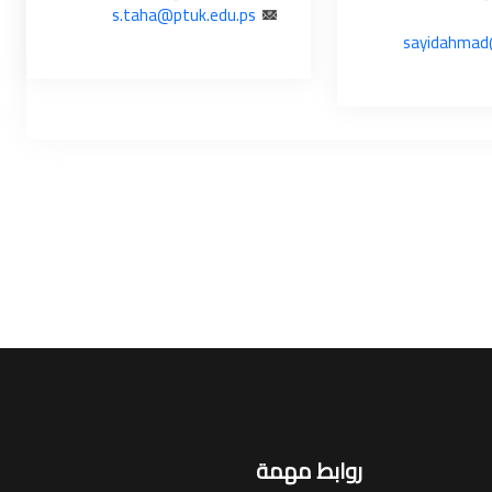
s.taha@ptuk.edu.ps
sayidahmad
روابط مهمة