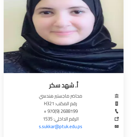
أ. شهد سكر
محاضر ماجستير هندسي
رقم المكتب: H321
2688199 (9)970 +
الرقم الداخلي: 1535
s.sukkar@ptuk.edu.ps