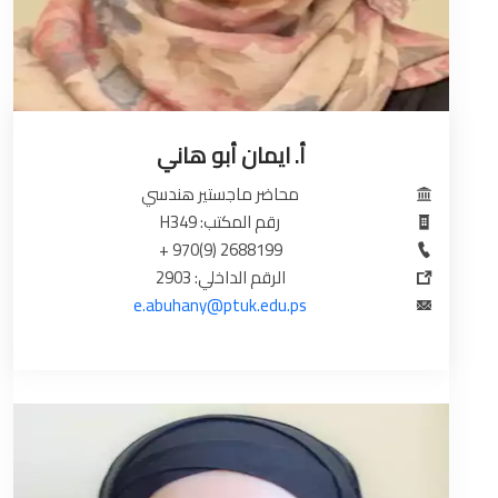
أ. ايمان أبو هاني
محاضر ماجستير هندسي
رقم المكتب: H349
2688199 (9)970 +
الرقم الداخلي: 2903
e.abuhany@ptuk.edu.ps