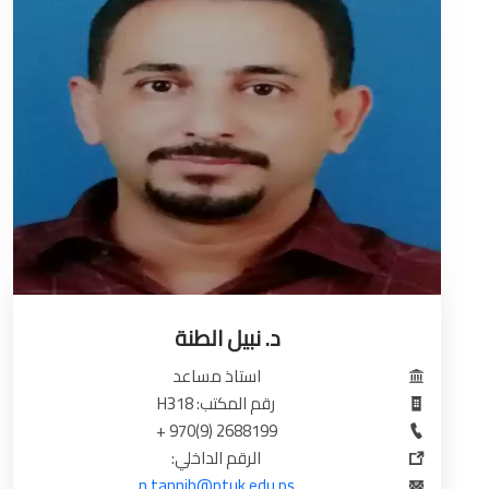
د. نبيل الطنة
استاذ مساعد
رقم المكتب: H318
2688199 (9)970 +
الرقم الداخلي:
n.tannih@ptuk.edu.ps