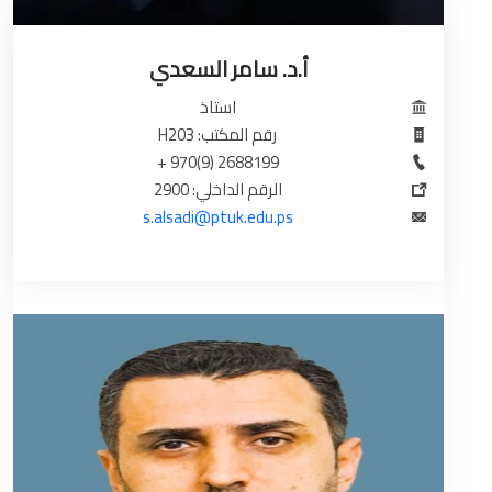
أ.د. سامر السعدي
استاذ
رقم المكتب: H203
2688199 (9)970 +
الرقم الداخلي: 2900
s.alsadi@ptuk.edu.ps