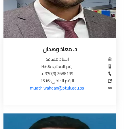
د. معاذ وهدان
استاذ مساعد
رقم المكتب: H306
2688199 (9)970 +
الرقم الداخلي: 1516
muath.wahdan@ptuk.edu.ps