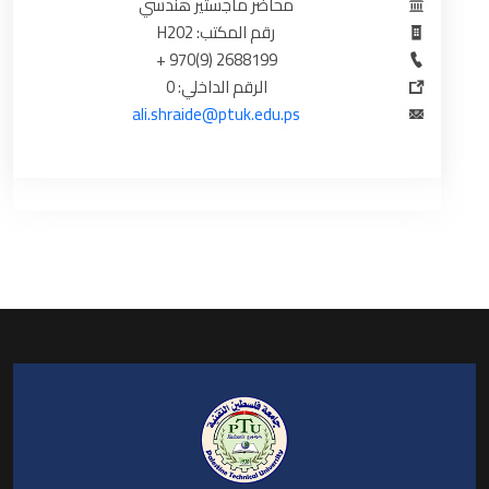
محاضر ماجستير هندسي
رقم المكتب: H202
2688199 (9)970 +
الرقم الداخلي: 0
ali.shraide@ptuk.edu.ps