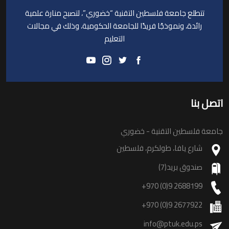
تتطلع جامعة فلسطين التقنية “خضوري”، لتصبح منارة علمية
رائدة، ونموذجًا فريدًا للجامعة الحكومية، وذلك في مجالات
التعليم
اتصل بنا
جامعة فلسطين التقنية - خضوري
شارع يافا، طولكرم، فلسطين
صندوق بريد(7)
+970 (0)9 2688199
+970 (0)9 2677922
info@ptuk.edu.ps