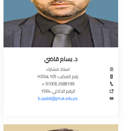
د. بسام قاضي
استاذ مشارك
رقم المكتب: H304L105
2688199 (9)970 +
الرقم الداخلي: 1564
b.qaddi@ptuk.edu.ps