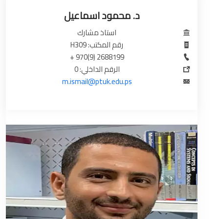
د. محمود اسماعيل
استاذ مشارك
رقم المكتب: H309
2688199 (9)970 +
الرقم الداخلي: 0
m.ismail@ptuk.edu.ps