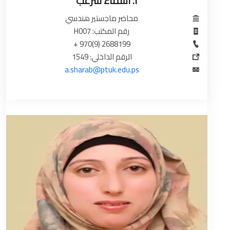
أ. اسماء شرعب
محاضر ماجستير هندسي
رقم المكتب: H007
2688199 (9)970 +
الرقم الداخلي: 1549
a.sharab@ptuk.edu.ps