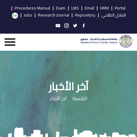
|
Procedures Manual
|
Exam
|
LMS
|
Email
|
HRM
|
Portal
التبادل الطلابي
|
Repository
|
Research Journal
|
Jobs
|
آخر الأخبار
الرئيسية
آخر الأخبار