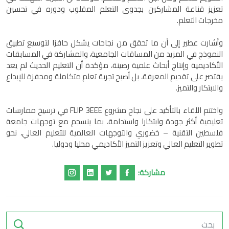
تعزيز قناعة المشاركين بجدوى التعلم المقلوب ودوره في تحسين
مخرجات التعلم.
وأشارت عطير إلى أن ما تحقق من نجاحات يشكل حافزا لتوسيع تطبيق
النموذج في المزيد من المساقات الجامعية، والمشاركة في المسابقات
الأكاديمية وإنتاج أبحاث علمية رصينة، مؤكدة أن التعليم الحديث لم يعد
يقتصر على تقديم المعرفة، بل أصبح تجربة تعلم متكاملة ومحفزة للإبداع
والابتكار والتميز.
واختتم اللقاء بالتأكيد على نجاح مشروع FLIP 3EEE في ترسيخ ممارسات
تعليمية أكثر جودة وابتكارا واستدامة، بما ينسجم مع توجهات جامعة
فلسطين التقنية – خضوري والتوجهات العالمية للتعليم العالي، نحو
تطوير التعليم العالي وتعزيز التميز الأكاديمي محليا ودوليا.
مشاركة: