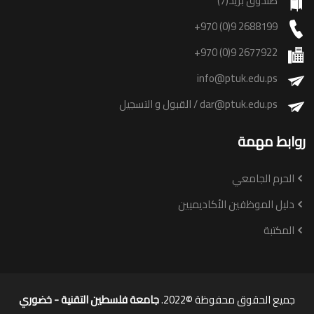
صندوق بريد(7)
+970 (0)9 2688199
+970 (0)9 2677922
info@ptuk.edu.ps
dar@ptuk.edu.ps
/ القبول و التسجيل
روابط مهمة
الحرم الجامعي
دليل الموظفين الأكاديميين
المكتبة
جميع الحقوق محفوظة ©2022.
جامعة فلسطين التقنية - خضوري