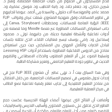
قدم المشاركون في الدبلوم من كليات الجامعة المختلفة، وهم د.
شيرين حجازي، ود. جعفر جلاد، ود. رانية الخطيب، ود. موسى عمايرة، ود.
محمد عامر، والمهندسة آلاء حنتولي، والسيدة ربى أحمد، عروضا لتجاربهم
في تطوير المساقات وفق منهجية المشروع، شملت عرض وقوالب FLIP
3EEE: الرؤية العامة للمساقات، ومخططات Canva، Storyboard إلى
جانب استعراض المساقات المطورة عبر منصة Moodle وما تتضمنه من
أدوات تفاعلية وأنشطة تعليمية حديثة، من جانبهما، تولى د. محمود
إسماعيل ود. رامي يوسف تيسير فعاليات اللقاء، الذي تخللته جلسات
لتبادل الخبرات والتأمل المهني بين المشاركين، حيث جرى استعراض
نماذج من الدروس التفاعلية المطورة باستخدام أدوات H5P وLessons،
وتسليط الضوء على أثر التعلم المقلوب والذكاء الاصطناعي والتقويم
الحديث في تطوير جودة التعليم الجامعي وتعزيز مشاركة الطلبة.
وفي هذا السياق بينت أ. د. نهى عطير أن مشروع FLIP 3EEE نجح في
إحداث تحول ملموس في تصميم المساقات الجامعية، من خلال الانتقال
من نماذج التعليم التقليدية إلى تجارب تعلم رقمية تفاعلية تضع الطالب
في مركز العملية التعليمية.
وأضافت أن النتائج التي عرضها أعضاء الهيئة التدريسية عكست حجم
التطور الذي تحقق على مستوى المحتوى وأساليب التدريس واستراتيجيات
التقويم كتعلم ومن أجل التعلم وللتعلم، مؤكدة أن التجربة أسهمت في