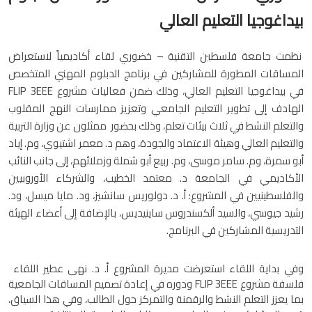
بيداغوجيا التعليم العالي
نظمت جامعة فلسطين التقنية – خضوري لقاء أكاديمياً لاستعراض
المساقات المطورة للمشاركين في برنامج الدبلوم المهني المتخصص
في بيداغوجيا التعليم العالي، وذلك ضمن فعاليات مشروع FLIP 3EEE
الهادف إلى تطوير التعليم الجامعي وتعزيز ممارسات النهج المقلوب
والتعلم النشط في ثلاث بيئات تعلم، وذلك بحضور ممثلون عن وزارة التربية
والتعليم العالي وهيئة الاعتماد والجودة، وهم د. معمر اشتيوي، وم. إياد
أبو سمرة، وم. سامر موسى، وم. ربيع أبو شملة وزملائهم، إلى جانب النائب
الأكاديمي في الجامعة د. معتمد الخطيب، والشركاء الأوروبيين
والفلسطينيين في المشروع: أ. د. دولوريس سانشيز، ود. مايا ميسل، ود.
رشيد جيوسي، والسيد ألكسندروس ساينيديس، بالإضافة إلى أعضاء الهيئة
التدريسية المشاركين في البرنامج.
وفي بداية اللقاء استعرضت مديرة المشروع أ. د. نهى عطير اللقاء
فلسفة مشروع FLIP 3EEE ودوره في إعادة تصميم المساقات الجامعية
بما يعزز التعلم النشط والرقمنة والتمركز حول الطالب، وفي هذا السياق،