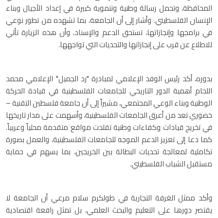
المحافظة، وتحمل رسالة وطنية وتنموية كبيرة في إعداد الأجيال وبناء
الإنسان الفلسطيني. وأشار إلى أن الجامعة، بما تشهده من تطور نوعي
في برامجها وإنجازاتها، تستحق الدعم والإسناد، وأن هذه الزيارة تأتي
للاطلاع عن قرب على إنجازاتها والتحديات التي تواجهها.
بدوره، أكد رئيس الوفد الإعلامي لمبادرة "رد الجميل" الإعلامي محمد
اللحام أهمية الدور التاريخي للجامعات الفلسطينية في قيادة الحركة
الوطنية وبناء الوعي المجتمعي، مشيراً إلى أن جامعة فلسطين التقنية –
خضوري تعد من أعرق الجامعات الفلسطينية، وأسهمت على مدار تاريخها
في تخريج قيادات وكفاءات وطنية تقلدت مواقع متقدمة محلياً وعربياً.
كما دعا إلى تعزيز الدعم الموجه للجامعات الفلسطينية، والعمل بصورة
تكاملية لمعالجة تحديات البطالة بين الخريجين، بما يسهم في حماية
مستقبل الشباب الفلسطيني.
وأكد ممثل الغرفة التجارية في طولكرم سلام مرعي أن الجامعة لا
يقتصر دورها على التعليم والبحث العلمي، بل تمثل رافعة اقتصادية