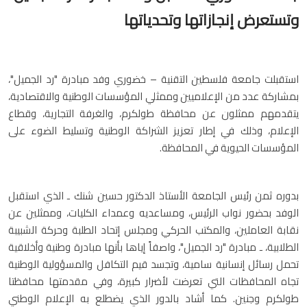
وتستعرض إنجازاتها وتحدياتها
استقبلت جامعة فلسطين التقنية – خضوري وفد مبادرة "رد الجميل"،
بمشاركة عدد من الإعلاميين وممثلي المؤسسات الوطنية والاقتصادية،
يتقدمهم ممثلون عن محافظة طولكرم، والغرفة التجارية، وقطاع
الإعلام، وذلك في إطار تعزيز الشراكة الوطنية وتسليط الضوء على
المؤسسات الحيوية في المحافظة.
بدوره ثمن رئيس الجامعة الأستاذ الدكتور حسين شنك ـ الذي استقبل
الوفد بحضور نواب الرئيس، ومساعديه وعمداء الكليات، وممثلين عن
نقابة العاملين، والمكتب الحركي ومجلس إتحاد الطلبة وحركة الشبيبة
الطلابية، ـ مبادرة "رد الجميل"، واصفاً إياها بأنها مبادرة وطنية وأخلاقية
تحمل رسائل إنسانية سامية، وتجسد قيم التكافل والمسؤولية الوطنية
تجاه المحافظات التي تعرضت لأضرار كبيرة، وفي مقدمتها محافظتا
طولكرم وجنين. كما أشاد بالدور الذي يضطلع به الإعلام الوطني