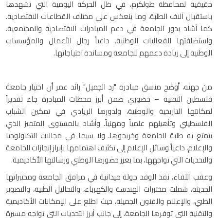
حقيقية لمحافظة طولكرم، في ظل الحركة اليومية التي تشهدها
باستقبال آلاف الطلبة، وما ينعكس على مختلف القطاعات الاقتصادية.
كما أشاد بدور الجامعة في دعم المبادرات الاقتصادية والمجتمعية،
واستضافتها للفعاليات الوطنية، داعياً رجال الأعمال والمؤسسات
الوطنية إلى زيادة دعمهم للجامعة ومساندة احتياجاتها.
من جهته، أوضح منسق مبادرة "رد الجميل" رائد عمر أن اختيار جامعة
فلسطين التقنية – خضوري ضمن أبرز محطات المبادرة جاء تقديراً
لمكانتها التاريخية والوطنية، ولدورها الريادي في تمكين الشباب
الفلسطيني وتأهيلهم علمياً ومهنياً. وأشاد بالمستوى المتميز الذي
يتمتع به طلبة الجامعة وخريجوها، ولا سيما في مجالات التكنولوجيا
والإعلام، داعياً وسائل الإعلام إلى تكثيف اهتمامها بإبراز إنجازات الجامعة
والتحديات التي تواجهها، بما يعزز حضورها الوطني ورسالتها الأكاديمية.
وعقب اللقاء، نفذ الوفد جولة ميدانية في مرافق الجامعة ومختبراتها
الحديثة، شملت مختبرات الهندسة والكهرباء، والتحاليل الطبية، والتصوير
الطبي، والإعلام والفنون الجميلة، حيث اطلع على الإمكانات الأكاديمية
والتقنية التي توفرها الجامعة، إلى جانب أبرز التحديات التي تواجه مسيرة