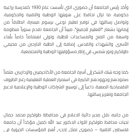
وأكد رئيس الجامعة أن خضوري، التي تأسست عام 1930 كمدرسة زراعية
حكومية، ما تزال تحافظ على هويتها الوطنية والتقنية والحكومية،
وتواصل رسالتها في توفير تعليم نوعي برسوم ميسرة، انطلاقاً من
إيمانها بشعار "التعليم للجميع"، مبيناً أن الجامعة تقدم سنوياً منظومة
واسعة من المنح والمساعدات للطلبة، وتولي اهتماماً خاصاً بأبناء
الأسرى والشهداء والقدس، إضافة إلى الطلبة النازحين من مخيمي
طولكرم ونور شمس، في إطار مسؤوليتها الوطنية والمجتمعية.
كما وجه شنك الشكر إلى أسرة الجامعة من الأكاديميين والإداريين، مثمناً
صمودهم وجهودهم الكبيرة في استمرار العملية التعليمية رغم الظروف
الاقتصادية الصعبة، داعياً إلى توسيع الشراكات الوطنية والإعلامية لدعم
الجامعة وتعزيز رسالتها.
من جانبه، نقل مدير دائرة الاعلام في محافظة طولكرم محمد جمال
تحيات محافظ طولكرم اللواء الدكتور عبد الله كميل مؤكداً أن جامعة
فلسطين التقنية – خضوري تمثل إحدى أهم المؤسسات الحيوية في