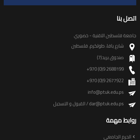
اتصل بنا
جامعة فلسطين التقنية - خضوري
شارع يافا، طولكرم، فلسطين
صندوق بريد(7)
+970 (0)9 2688199
+970 (0)9 2677922
info@ptuk.edu.ps
dar@ptuk.edu.ps
/ القبول و التسجيل
روابط مهمة
الحرم الجامعي