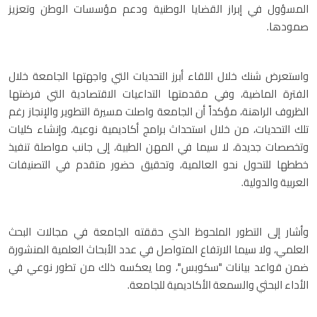
المسؤول في إبراز القضايا الوطنية ودعم مؤسسات الوطن وتعزيز
صمودها.
واستعرض شنك خلال اللقاء أبرز التحديات التي واجهتها الجامعة خلال
الفترة الماضية، وفي مقدمتها التداعيات الاقتصادية التي فرضتها
الظروف الراهنة، مؤكداً أن الجامعة واصلت مسيرة التطوير والإنجاز رغم
تلك التحديات، من خلال استحداث برامج أكاديمية نوعية، وإنشاء كليات
وتخصصات جديدة، لا سيما في المهن الطبية، إلى جانب مواصلة تنفيذ
خططها للتحول نحو العالمية، وتحقيق حضور متقدم في التصنيفات
العربية والدولية.
وأشار إلى التطور الملحوظ الذي حققته الجامعة في مجالات البحث
العلمي، ولا سيما الارتفاع المتواصل في عدد الأبحاث العلمية المنشورة
ضمن قواعد بيانات "سكوبس"، وما يعكسه ذلك من تطور نوعي في
الأداء البحثي والسمعة الأكاديمية للجامعة.