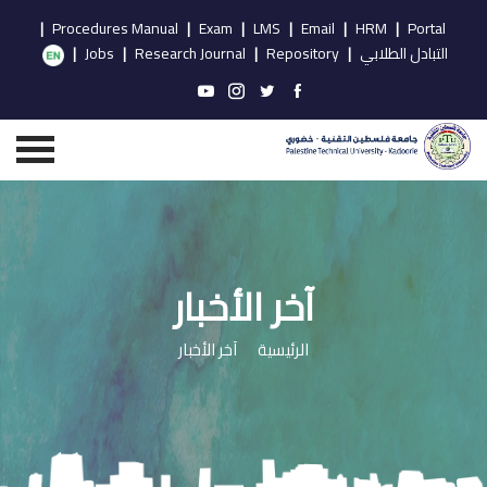
|
Procedures Manual
|
Exam
|
LMS
|
Email
|
HRM
|
Portal
التبادل الطلابي
|
Repository
|
Research Journal
|
Jobs
|
آخر الأخبار
الرئيسية
آخر الأخبار