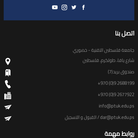
اتصل بنا
جامعة فلسطين التقنية - خضوري
شارع يافا، طولكرم، فلسطين
صندوق بريد(7)
+970 (0)9 2688199
+970 (0)9 2677922
info@ptuk.edu.ps
dar@ptuk.edu.ps
/ القبول و التسجيل
روابط مهمة