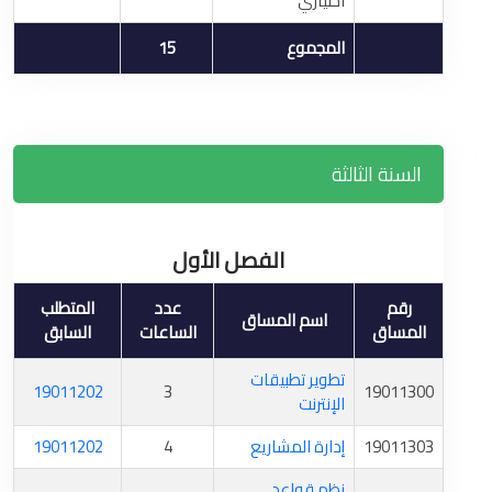
اختياري
المجموع
15
السنة الثالثة
الفصل الأول
رقم
عدد
المتطلب
اسم المساق
المساق
الساعات
السابق
تطوير تطبيقات
19011202
3
19011300
الإنترنت
19011303
إدارة المشاريع
4
19011202
نظم قواعد