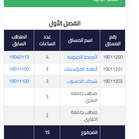
الفصل الأول
رقم
عدد
المتطلب
اسم المساق
المساق
الساعات
السابق
19011200
البرمجة الكينونية
4
19040113
19011201
أنظمة المؤسسات
3
19011100
19011203
شبكات الحاسوب
3
19011100
متطلب جامعة
3
اجباري
متطلب جامعة
2
اختياري
المجموع
15