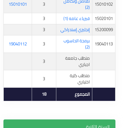
تفاضل وتكامل
15010101
3
15010102
(2)
15020101
فيزياء عامه (1)
3
15200099
إنجليزي إستدراكي
3
برمجة الحاسوب
19040112
3
19040113
(2)
متطلب جامعة
3
اجباري
متطلب كلية
3
اختياري
المجموع
18
السنة الثانية