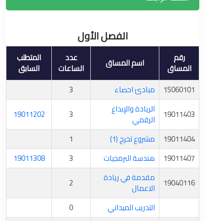
الفصل الأول
رقم
عدد
المتطلب
اسم المساق
المساق
الساعات
السابق
15060101
مبادئ احصاء
3
الريادة والإبداع
19011202
3
19011403
الرقمي
19011404
مشروع تخرج (1)
1
19011407
هندسة البرمجيات
3
19011308
مقدمة في ريادة
2
19040116
الاعمال
التدريب الميداني
0