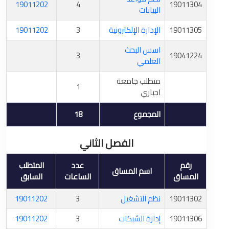
19011202
4
19011304
البيانات
19011305
الإدارة الإلكترونية
3
19011202
اسس البحث
3
19041224
العلمي
متطلب جامعة
1
اجباري
المجموع
18
الفصل الثاني
رقم
عدد
المتطلب
اسم المساق
المساق
الساعات
السابق
19011302
نظم التشغيل
3
19011202
19011306
إدارة الشبكات
3
19011202