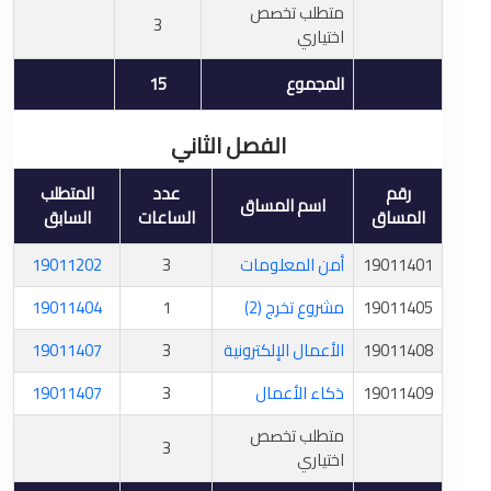
متطلب تخصص
3
اختياري
المجموع
15
الفصل الثاني
رقم
عدد
المتطلب
اسم المساق
المساق
الساعات
السابق
19011401
أمن المعلومات
3
19011202
19011405
مشروع تخرج (2)
1
19011404
19011408
الأعمال الإلكترونية
3
19011407
19011409
ذكاء الأعمال
3
19011407
متطلب تخصص
3
اختياري