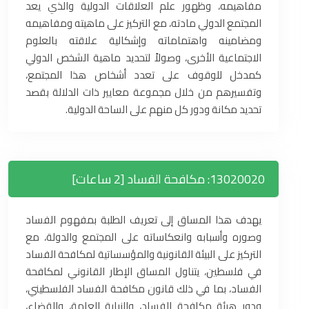
مفاهيمه، وظهور علم العلاقات الدولية والذي يعد
المجتمع الدولي مادته، مع التركيز على ماهيته ومفاهيمه
ومضامينه واهتماماته وإشكالية علاقته بالعلوم
الاجتماعية الأخرى، وصولاً لتحديد ماهية الشخص الدولي
كمدخل للوقوف على تعدد أشخاص هذا المجتمع،
وتفسيرهم من خلال مجموعة معايير ذات الدلالة بقصد
تحديد مكانة ودور كل منهم على الساحة الدولية.
13020020: مكافحة الفساد [2 ساعات]
يهدف هذا المساق إلى تعريف الطلبة بمفهوم الفساد
وصوره وأسبابه وانعكاساته على المجتمع والدولة، مع
التركيز على البيئة القانونية والمؤسساتية لمكافحة الفساد
في فلسطين، يتناول المساق الإطار القانوني لمكافحة
الفساد، بما في ذلك قانون مكافحة الفساد الفلسطيني،
ودور هيئة مكافحة الفساد، والنيابة العامة، والقضاء،