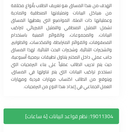
الهدف من هذا المساق هو تعريف الطلاب بأنواع مختلفة
من هياكل البيانات وتمثيلاتها المنطقية والمادية
وعملياتها ذات الصلة. المواضيع التي يغطيها المساق
تشمل: التمثيل المنطقي والتمثيل الفيزيائي لتراكيب
البيانات، والمجموعات، والقوائم المبنية باستخدام
المصفوفات، والقوائم المترابطة، والمكدسات، والطوابير،
والشجيرات الثنائية، وشجيرات البحث الثنائية. لهذا المساق
جانب عملي داخل المختبر يتناول تطبيقات برمجية أسبوعية،
حيث يتم تدريب الطالب عملياً على بناء البرمجيات التي
تستخدم تراكيب البيانات التي يتم تناولها في المساق،
ويتوقع من الطالب اكتساب مهارات فردية ومهارات
العمل الجماعي في إعداد هذا النوع من البرمجيات.
19011304: نظم قواعد البيانات [4 ساعات]