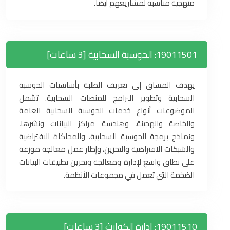
منهجية مناسبة لمشاريعهم أيضاً.
19011501: الحوسبة السحابية [3 ساعات]
يهدف المساق إلى تعريف الطلبة بأساسيات الحوسبة
السحابية وتطوير البرامج للمنصات السحابية. تشمل
الموضوعات أنواع خدمات الحوسبة السحابية العامة
والخاصة والهجينة، وهندسة مراكز البيانات ونشرها،
ونماذج برمجة الحوسبة السحابية، والمحاكاة الافتراضية
والشبكات الافتراضية والتخزين، وإطار عمل معالجة موزعة
على نطاق واسع لإدارة ومعالجة وتخزين تطبيقات البيانات
الضخمة التي تعمل في مجموعات الأنظمة.
19011510: إدارة الكوارث [3 ساعات]