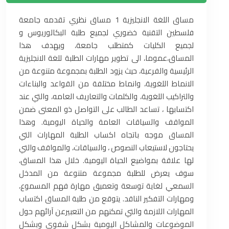
مساق اللغة الانجليزية 1 مساق نظري تقدمه جامعة
فلسطين التقنية خضوري لجميع طلبة البكالوريوس و
لجميع الكليات كمتطلب جامعة، ويهدف هذا
المساق،عموما، الى تطوير مهارات الطلبة للغة الانجليزية
الرئيسية والفرعية، حيث يزود الطلبة بمجموعة متنوعة من
الانماط اللغوية، وانماط مختلفة من القواعد والبناءات
والتراكيب اللغوية، والكلمات والتعاريف العامه، والتي عند
اكتسابها ، تساعد الطالب على التواصل ذو المعنى ضمن
المواقف والسياقات العامة والحياة اليومية. وهذا
المساق موجه باتجاه اكساب الطلبة المهارات التي
يحتاجون لاستيعاب النصوص ، والسياقات، والمواقف والتي
لها علاقة بمواضيع الحياة اليومية. خلال هذا المساق،
سوف يعرض للطلبة مجموعة متنوعة من المدخل
السمعي لغاية توسعة وتعميق مهارة فهم المسموع،
ومهارات التفكير الناقد. يتوقع من طلبة المساق اكتساب
المهارات اللازمة والتي تمكنهم من التعبيرعن آرائهم حول
الموضوعات والمشاكل اليومية بشكل شفوي وبشكل