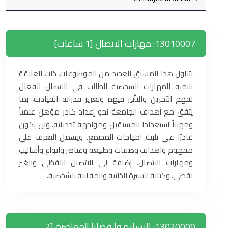
13010007: مهارات الاتصال [1 ساعات]
يتناول هذا المساق العديد من الموضوعات ذات العلاقة
بتنمية المهارات الشخصية للطالب في الاتصال الفعال
لفهم الآخرين والتأثير فيهم وتعزيز قدراته القيادية، بما
يتفق مع أهداف الجامعة نحو إعداد كادر مؤهل علمياً
ومهنياً استعدادا للمستقبل ومواجهة تحدياته، وان يكون
قادرًا على تلبية احتياجات المجتمع. ويشمل التعرف على
مفهوم واهداف وصفات وطبيعة وعناصر وانواع وأساليب
ومهارات الاتصال، إضافة إلى الاتصال اللفظي والغير
لفظي، وكتابة السيرة الذاتية والمقابلة الشخصية.
13020009: الإسلام والقضايا المعاصرة [2