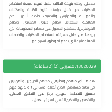
مدخلي، وذلك بتهيئة الطالب علميًا لفهم طبيعة استخدام
المكتبات من خلال دراسته لتاريخ الكتابة والمكتبات
والفهرسة والفهارس والتصنيف خاصة أشهر النظم
العالمية استخدامًا (نظام ديوي العشري، ونظام
الكونغرس)، ليستطيع الحصول على مصادر المعلومات التي
يريدها من خلال معرفته لاستخدام المكتبات والخدمات
المعلوماتية التي تقدم له وطرق استرجاعها.
13020029: مسيرتي (2) [2 ساعات]
هو مساق متقدم وتطبيقي مصمم للخريجين والمهنيين
في بداية مسارهم . الذين أكملوا مسيرتي 1 و لديهم فهم
مسبق للتخطيط المهني. يركز على التطبيق العملي،
والتخصص، والتحضير الفعلي لسوق العمل .