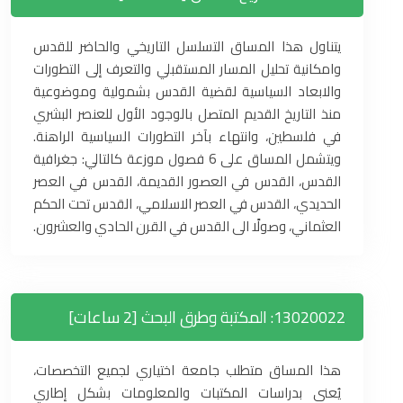
يتناول هذا المساق التسلسل التاريخي والحاضر للقدس
وامكانية تحليل المسار المستقبلي والتعرف إلى التطورات
والابعاد السياسية لقضية القدس بشمولية وموضوعية
منذ التاريخ القديم المتصل بالوجود الأول للعنصر البشري
في فلسطين، وانتهاء بآخر التطورات السياسية الراهنة.
ويتشمل المساق على 6 فصول موزعة كالتالي: جغرافية
القدس، القدس في العصور القديمة، القدس في العصر
الحديدي، القدس في العصر الاسلامي، القدس تحت الحكم
العثماني، وصولًا الى القدس في القرن الحادي والعشرون.
13020022: المكتبة وطرق البحث [2 ساعات]
هذا المساق متطلب جامعة اختياري لجميع التخصصات،
يُعنى بدراسات المكتبات والمعلومات بشكل إطاري