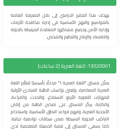
يهدف هذا المقرر الدراسي إلى نقل المعرفة العامة
بالمواضيع والنهج الأساسية في إدارة مكافحة الأزمات
وإدارة الأمن وجميع مشاكلها المعقدة المرتبطة بالدولة
والاقتصاد والإنتاج والتنظيم والشخص.
13020001: اللغة العبرية [2 ساعات]
يمثّل مساق "اللغة العبرية 1" مدخلًا تأسيسيًا لتعلّم اللغة
العبرية المعاصرة، ويُعنى بإكساب الطلبة المبادئ الأولية
للمهارات اللغوية الأربع: الاستماع، والتحدث، والقراءة،
والكتابة. يركّز المساق على تمكين الطلبة من إتقان
الأبجدية العبرية، وفهم قواعد النطق الأساسية، واستخدام
التراكيب النحوية البسيطة ضمن سياقات تواصلية حياتية.
كما يسعى المساق إلى تنمية الحصيلة المعجمية لدى