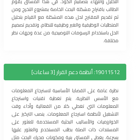
التحليل وانتهاء بتصميم الكود. في هذا المساق يقوم
الطالب باقتراح مشكلة البحث الخاصة بمشروع التخرج ومن
ثم تقديم المقترح لحل هذه المشكلة مع القيام بتحليل
المتطلبات الوظيفية والغير وظيفيه للنظام، وتقديم تصميم
الحل باستخدام الرسومات التوضيحية من عدة وجهات نظر
مختلفة.
19011512: أنظمة دعم القرار [3 ساعات]
نظرة عامة على القضايا الأساسية لاسترجاع المعلومات
مع الأسس النظرية. يتم تغطية تقنيات واسترجاع
المعلومات التي تغطي كلا من الفعالية وأداء وقت
التشغيل لأنظمة استرجاع المعلومات. ينصب التركيز على
الخوارزميات والأساليب البحثية المستخدمة للعثور على
المستندات ذات الصلة بطلب المستخدم والعثور عليها
بسرعة. يغطي المساق بنية ومكونات محرك البحث مثل