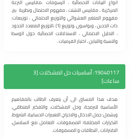
انواع البيانات الاحصائية ، الرسومات ،مقاييس النزعة
المركزية ، مقاييس التشتت ، مفهوم الاحتمال ونظرية بيز،
مفهوم المتغير العشوائي والتوزيع الاحتمالي ، توزيعات:
ذات الحدين ، وبواسون ،وتوزيع (1) ،التوزيع المتعدد الحدود
، التحليل الاحتمالي ، الاستدلالات الحصائية حول الوسط
والنسبة والتباين ، اختبار الفرضيات .
19040117: أساسيات حل المشكلات [3
ساعات]
هدف هذا المساق الى أن يتعرف الطالب بالمفاهيم
الأساسية للبرمجة، وحل المشكلات، والتفكير المنطقي.
ويشمل: جمل الادخال والاخراج, التعبيرات الحسابية، الشروط،
التكرارات المختلفة؛ المصفوفات، التعامل مع السلاسل،
الاقترانات , النطاقات و المصفوفات.