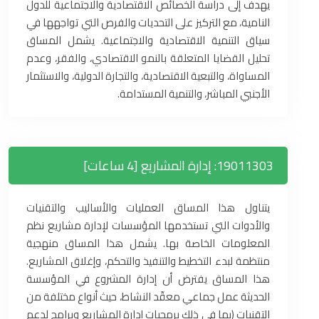
يهدف إلى دراسة الخصائص الاقتصادية والاجتماعية للدول
النامية، مع التركيز على التحديات والفرص التي تواجهها في
سياق التنمية الاقتصادية والاجتماعية. يشمل المساق
تحليل القضايا المتعلقة بالنمو الاقتصادي، والفقر، وعدم
المساواة، والتبعية الاقتصادية، والتجارة الدولية، والاستثمار
الأجنبي المباشر، والتنمية المستدامة.
19011303: إدارة المشاريع [4 ساعات]
يتناول هذا المساق العمليات والأساليب والتقنيات
والأدوات التي تستخدمها المؤسسات لإدارة مشاريع نظم
المعلومات الخاصة بها. يشمل هذا المساق منهجية
منتظمة لبدء التخطيط والتنفيذ والتحكم، وإغلاق المشاريع.
هذا المساق يفترض أن إدارة المشروع في المؤسسة
الحديثة عمل جماعي معقّد النشاط، حيث أنواع مختلفة من
التقنيات (بما في ذلك برمجيات إدارة المشاريع وبرامج لدعم