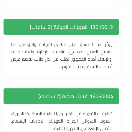
13010012: المهارات الحياتية [2 ساعات]
يركّز هذا المساق على مبادئ القيادة والتواصل، بما
يشمل العمل الجماعي، ونظريات الإدارة، ولغة الجسد،
والإلقاء أمام الجمهور. يُطلب من كل طالب تقديم عرض
أمام زملائه كجزء من التقييم.
16060004: فيزياء حيوية [2 ساعات]
تطبيقات الفيزياء في التكنولوجيا الطبية: الميكانيكا الحيوية،
الصوت، السوائل، الحرارة، الكهرباء، البصريات، الإشعاع،
الأمان الإشعاعي، الأجهزة الطبية.