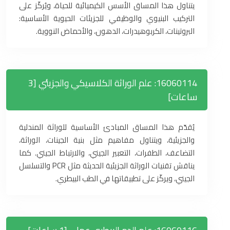
يتناول هذا المساق الأسس الكيميائية للحياة، ويُركّز على
التركيب البنيوي والوظيفي للجزيئات الحيوية الأساسية:
البروتينات، الكربوهيدرات، الدهون، والأحماض النووية.
16060114: علم الوراثة الكلاسيكي والجزيئي [3
ساعات]
يُقدّم هذا المساق المبادئ الأساسية للوراثة المندلية
والجزيئية، ويتناول مفاهيم مثل بنية الجينات، الوراثة،
التضاعف، الطفرات، التعبير الجيني، والارتباط الجيني. كما
يناقش تقنيات الوراثة الجزيئية الحديثة مثل PCR والتسلسل
الجيني، ويركّز على تطبيقاتها في الطب البيطري.