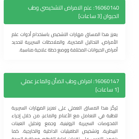
16060140: علم الامراض التشخيصي وطب
الحيوان [3 ساعات]
يعزز هذا المساق مهارات التشخيص باستخدام أدوات علم
الأمراض، التحاليل المخبرية، والملاحظات السريرية لتحديد
أمراض الحيوانات المختلفة ووضع خطة علاجية مناسبة.
16060147: امراض وطب الضأن والماعز عملي
[1 ساعات]
يُركّز هذا المساق العملي على تعزيز المهارات السريرية
للطلبة في التعامل مع الأغنام والماعز، من خلال إجراء
الفحوصات السريرية الروتينية، وجمع وتحليل العينات
البيطرية، وتشخيص الطفيليات الداخلية والخارجية. كما
يتضمن التدريب على تقنيات إدارة القطيع، ومراقبة الصحة