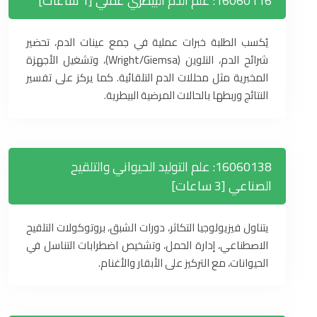
16060116: علم الدم البيطري عملي [1 ساعات]
يُكسب الطلبة خبرات عملية في جمع عينات الدم، تحضير
شرائح الدم، التلوين (Wright/Giemsa)، وتشغيل الأجهزة
المخبرية مثل محللات الدم التلقائية. كما يركز على تفسير
النتائج وربطها بالحالات المرضية البيطرية.
16060138: علم التوليد الحيواني والتلقيح
الصناعي [3 ساعات]
يتناول فيزيولوجيا التكاثر، دورات الشبق، بروتوكولات التلقيح
الاصطناعي، إدارة الحمل، وتشخيص اضطرابات التناسل في
الحيوانات، مع التركيز على الأبقار والأغنام.