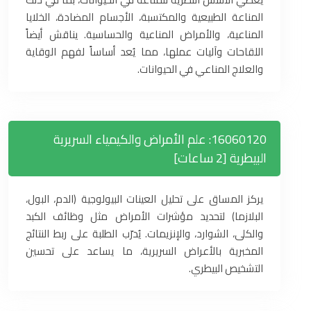
المناعة الطبيعية والمكتسبة، الأجسام المضادة، الخلايا
المناعية، والأمراض المناعية والحساسية. يناقش أيضاً
اللقاحات وآليات عملها، مما يُعد أساساً لفهم الوقاية
والعلاج المناعي في الحيوانات.
16060120: علم الأمراض والكيمياء السريرية
البيطرية [2 ساعات]
يركز المساق على تحليل العينات البيولوجية (الدم، البول،
البلازما) لتحديد مؤشرات الأمراض مثل وظائف الكبد
والكلى، الشوارد، والإنزيمات. يُدرّب الطلبة على ربط النتائج
المخبرية بالأعراض السريرية، ما يساعد على تحسين
التشخيص البيطري.