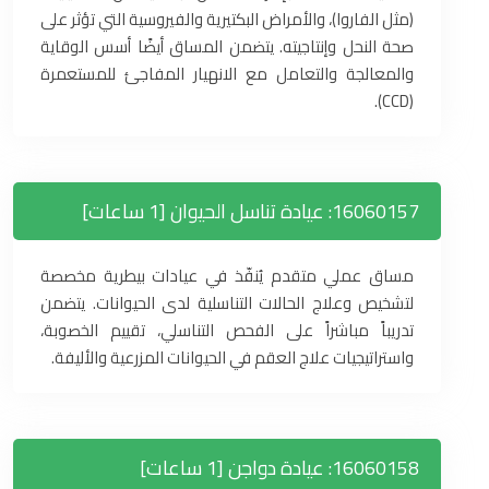
(مثل الفاروا)، والأمراض البكتيرية والفيروسية التي تؤثر على
صحة النحل وإنتاجيته. يتضمن المساق أيضًا أسس الوقاية
والمعالجة والتعامل مع الانهيار المفاجئ للمستعمرة
(CCD).
16060157: عيادة تناسل الحيوان [1 ساعات]
مساق عملي متقدم يُنفّذ في عيادات بيطرية مخصصة
لتشخيص وعلاج الحالات التناسلية لدى الحيوانات. يتضمن
تدريباً مباشراً على الفحص التناسلي، تقييم الخصوبة،
واستراتيجيات علاج العقم في الحيوانات المزرعية والأليفة.
16060158: عيادة دواجن [1 ساعات]