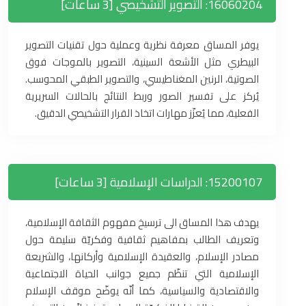
16060204: التصوير التشخيصي [3 ساعات]
يوفر المساق معرفة نظرية وعملية حول تقنيات التصوير
البيطري مثل الأشعة السينية، التصوير بالموجات فوق
الصوتية، الرنين المغناطيسي، والتصوير الطبقي المحوسب.
يُركز على تفسير الصور وربط النتائج بالحالات السريرية
الفعلية، مما يُعزّز مهارات اتخاذ القرار التشخيصي الدقيق.
15200107: الدراسات الإسلامية [3 ساعات]
يهدف هذا المساق الى ترسيخ مفهوم الثقافة الإسلامية،
وتعريف الطالب بمفاهيم ثقافية وفكريّة سليمة حول
مصادر الإسلام، والعقيدة الإسلامية وأركانها، والشريعة
الإسلامية التي تنظّم جميع جوانب الحياة الاجتماعية
والاقتصادية والسياسية، كما أنّه يوضّح موقف الإسلام