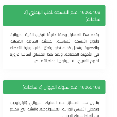
16060108: علم الانسجة للطب البيطري [2
ساعات]
يقدم هذا المساق وصفًا دقيقًا لتركيب الخلية الحيوانية،
وأنواع الأنسجة الأساسية: الطلائية، الضامة، العضلية،
والعصبية. يشمل كذلك تطور وتميّز الخلايا، وبنية الأعضاء
في الأجهزة المختلفة. ويعد هذا المساق أساسًا ضروريًا
لفهم التشريح، الفسيولوجيا، وعلم الأمراض.
16060109: علم سلوك الحيوان [2 ساعات]
يتناول هذا المساق علم السلوك الحيواني (الإثولوجيا)،
ويغطي الأسس الوراثية، الفسيولوجية، والبيئية التي تتحكم
في أنماط سلوك الحيوان.