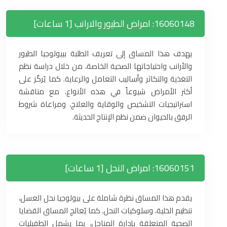
16060148: امراض الطيور والارانب [1 ساعات]
يهدف هذا المساق إلى تعريف الطلبة ببيولوجيا الطيور
والأرانب واحتياجاتها الصحية الخاصة، من خلال دراسة نظم
التغذية والتكاثر وأساليب التعامل والرعاية. كما يُركّز على
أكثر الأمراض شيوعاً في هذه الأنواع، مع مناقشة
استراتيجيات التشخيص والوقاية والعلاج، ومراعاة شروط
الرفق بالحيوان ضمن نظم الإنتاج الحديثة.
16060151: امراض النحل [1 ساعات]
يقدم هذا المساق نظرة شاملة على بيولوجيا نحل العسل،
تنظيم الخلية، وسلوكيات النحل. كما يُعالج المساق القضايا
الصحية المتعلقة بإدارة المناحل، بما يشمل الطفيليات