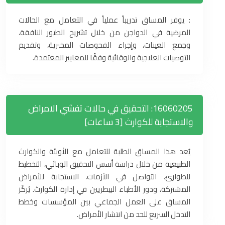
: يوفر المساق تدريباً عملياً في التعامل مع الحالات
المرضية في الدواجن من خلال تشريح الطيور النافقة،
وجمع العينات، وإجراء الفحوصات المخبرية، وتقديم
التوصيات العلاجية والوقائية وفقًا للمعايير المعتمدة.
16060205: التحقيق في حالات تفشي الامراض
والاستجابة للكوارث [3 ساعات]
يُعد هذا المساق الطلبة للتعامل مع الأوبئة والكوارث
الطبيعية من خلال دراسة أسس التحقيق الوبائي، التخطيط
للطوارئ، التواصل في الأزمات، الاستجابة للأمراض
المشتركة، ودور الأطباء البيطريين في إدارة الكوارث. يُركّز
المساق على العمل الجماعي بين المؤسسات وخطط
التدخل السريع للحد من انتشار الأمراض.