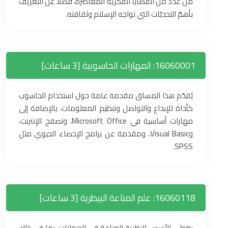
من عدد من القضايا الفكريّة المعاصرة، فضلاً عن التعريف
بأهمّ التحديّات التي تواجه الإسلام وثقافته.
16060001: المهارات الحاسوبية [3 ساعات]
يُقدّم هذا المساق مقدمة عامة حول استخدام الحاسوب
كأداة للإبداع والتواصل وتنظيم المعلومات، بالإضافة إلى
مهارات أساسية في Microsoft Office، وتصفح الإنترنت،
وVisual Basic، ومقدمة عن برامج الإحصاء الحيوي مثل
SPSS.
16060118: علم المناعة البيطرية [3 ساعات]
يغطي الأسس النظرية للمناعة في الحيوانات، بما في ذلك