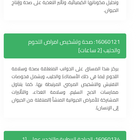
وتحليل مكوناتها الكيميائية، وتأثير التغذية على صحة وإنتاج
الحيوان.
16060121: صحة وتشخيص امراض اللحوم
والحليب [2 ساعات]
يركز هذا المساق على الجوانب المتعلقة بصحة وسلامة
اللحوم (بما في ذلك الأسماك) والحليب، ويشمل فحوصات
التفتيش والتشخيص المرضي المرتبطة بها. كما يتناول
ممارسات الذبح السليم، وسلامة الغذاء، والتأثيرات
المشتركة للأمراض الحيوانية المنشأ (المنتقلة من الحيوان
إلى الإنسان).
16060134: الجراحة البيطرية والتخدير عملي [1