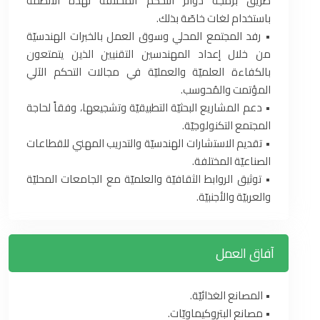
طريق برمجة دوائر ‏التحكم المختلفة لهذه الأنظمة
باستخدام لغات خاصّة بذلك‎.‎
‏•‏ رفد المجتمع المحلي وسوق العمل بالخبرات الهندسيّة
من خلال إعداد المهندسين التقنيين الذين يتمتعون
بالكفاءة العلميّة والعمليّة ‏في مجالات التحكم الآلي
المؤتمت والمُحوسب‎.‎
‏•‏ دعم المشاريع البحثيّة التطبيقيّة وتشجيعها، وفقاً لحاجة
المجتمع التكنولوجيّة‎.‎
‏•‏ تقديم الاستشارات الهندسيّة والتدريب المهني للقطاعات
الصناعيّة المختلفة‎.‎
‏•‏ توثيق الروابط الثقافيّة والعلميّة مع الجامعات المحليّة
والعربيّة والأجنبيّة‎.‎
آفاق العمل
‏•‏ المصانع الغذائيّة‎.‎
‏•‏ مصانع البتروكيماويّات‎.‎