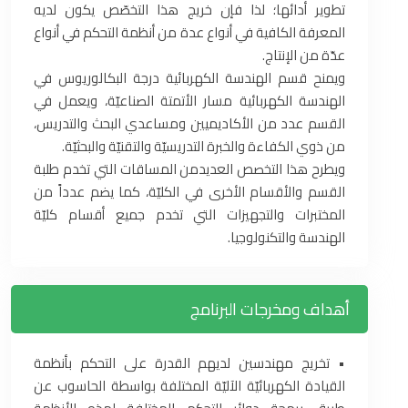
تطوير أدائها؛ لذا فإن خريج هذا التخصّص يكون لديه
المعرفة الكافية في أنواع عدة من أنظمة التحكم في أنواع
عدّة من الإنتاج.
ويمنح قسم الهندسة الكهربائية درجة البكالوريوس في
الهندسة الكهربائية مسار الأتمتة الصناعيّة، ويعمل في
القسم عدد من الأكاديميين ومساعدي البحث والتدريس،
من ذوي الكفاءة والخبرة التدريسيّة والتقنيّة والبحثيّة.
ويطرح هذا التخصص العديدمن المساقات التي تخدم طلبة
القسم والأقسام الأخرى في الكليّة، كما يضم عدداً من
المختبرات والتجهيزات التي تخدم جميع أقسام كليّة
الهندسة والتكنولوجيا.
أهداف ومخرجات البرنامج
‏•‏ تخريج مهندسين لديهم القدرة على التحكم بأنظمة
القيادة الكهربائيّة الآليّة المختلفة بواسطة الحاسوب عن