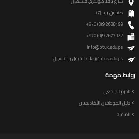
شارع يافا، طولكرم، فلسطين
صندوق بريد(7)
+970 (0)9 2688199
+970 (0)9 2677922
info@ptuk.edu.ps
dar@ptuk.edu.ps
/ القبول و التسجيل
روابط مهمة
الحرم الجامعي
دليل الموظفين الأكاديميين
المكتبة