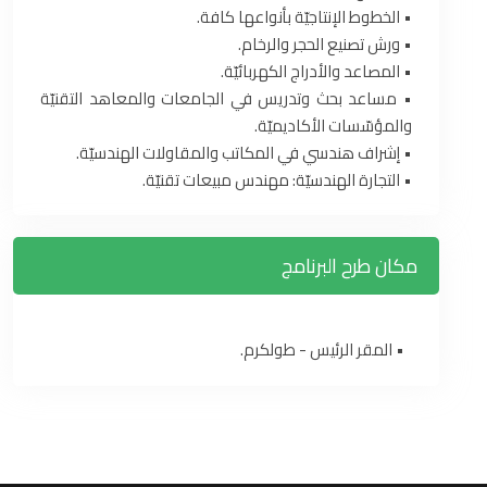
‏•‏ الخطوط الإنتاجيّة بأنواعها كافة‎.‎
‏•‏ ورش تصنيع الحجر والرخام‎.‎
‏•‏ المصاعد والأدراج الكهربائيّة‎.‎
‏•‏ مساعد بحث وتدريس في الجامعات والمعاهد التقنيّة
والمؤسّسات الأكاديميّة‎.‎
‏•‏ إشراف هندسي في المكاتب والمقاولات الهندسيّة‎.‎
‏•‏ التجارة الهندسيّة: مهندس مبيعات تقنيّة‎.‎
مكان طرح البرنامج
• المقر الرئيس - طولكرم.