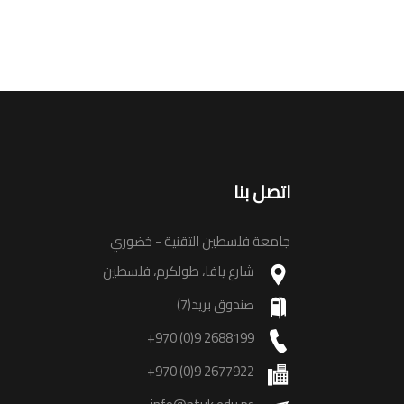
اتصل بنا
جامعة فلسطين التقنية - خضوري
شارع يافا، طولكرم، فلسطين
صندوق بريد(7)
+970 (0)9 2688199
+970 (0)9 2677922