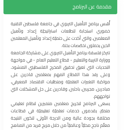
مقدمة عن البرنامج
أُسّس برنامج التأهيل التربوي في جامعة فلسطين التقنية
خضوري استجابة لتطلعات استراتيجيّة إعداد وتأهيل
المعلمين، ‏والتي أكدت على حتميّة إعداد وتأهيل المعلمين
الذين يحملون تخصّصات بحتة.
تتركز فلسفة برنامج التأهيل التربوي على ‏مشاركة الجامعة
ووزارة التربية والتعليم - قطاع التعليم العام - في مواجهة
التحديات التي تعيق تحقيق المخرج الفلسطيني ‏المنشود،
وعلى رفد هذا القطاع المهم بمعلمين قادرين على
مواكبة التغيرات العلميّة ومتطلبات الاقتصاد المعرفي،
مبادرين، مجربين، باحثين، وقادرين على حل المشكلات التي
تواجههم‎.‎
يسعى البرنامج لتخريج معلمين متميزين لنظام تعليمي
متميّز، يقدمون خدمات تعلميّة تعليميّة في قطاعات
مختلفة بجودة عالية ومن الدرجة الأولى، لتكون النتيجة
معلّم ناجح محليّاً وعالميّاً من خلال مزيج فريد من المناهج