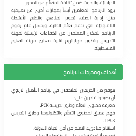
الدراسيّة، والبحوث ضمن ثقافة المتعلّم هو المحور.
يزود البرنامج المعلمين أيضاً بمهارات أخرى غير تعليميّة
مثل: إدارة الصف، تطوير المناهج، وتنظيم الأنشطة
اللامنهجيّة التي تدعم تعلّم الطلبة، وبشكل عام يقوم
البرنامج بتمكين المعلّمين من الكفاءات الرئيسيّة لمهنة
التدريس وتطوير مهاراتهم لتلبية معايير مهنة التعليم
الفلسطينيّة.
أهداف ومخرجات البرنامج
يتوقع من الخرّيجين الملتحقين في برنامج التأهيل التربوي
أن يصبحوا قادرين على:
معرفة محتوى التعلّم وطرق تدريسه PCK.
فهم عميق لمحتوى التعلّم والتكنولوجيا وطرق التدريس
TPCK.
استنتاج مبادىء التعلّم من أجل الحياة السويّة.
تصميم أنشطة تعتمد على الاستقصاء الجماعي.