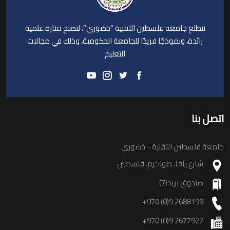
تتطلع جامعة فلسطين التقنية “خضوري”، لتصبح منارة علمية
رائدة، ونموذجًا فريدًا للجامعة الحكومية، وذلك في مجالات
التعليم
اتصل بنا
جامعة فلسطين التقنية - خضوري
شارع يافا، طولكرم، فلسطين
صندوق بريد(7)
+970 (0)9 2688199
+970 (0)9 2677922