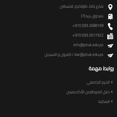
شارع يافا، طولكرم، فلسطين
صندوق بريد(7)
+970 (0)9 2688199
+970 (0)9 2677922
info@ptuk.edu.ps
dar@ptuk.edu.ps
/ القبول و التسجيل
روابط مهمة
الحرم الجامعي
دليل الموظفين الأكاديميين
المكتبة