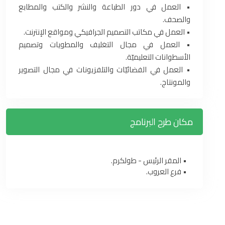
‏•‏ العمل في دور الطباعة والنشر والكتب والمطابع
والصحف‎.‎
‏•‏ العمل في مكاتب التصميم الجرافيكي ومواقع الإنترنت‎.‎
‏•‏ العمل في مجال التغليف والمطويات وتصميم
الأسطوانات التعليميّة‎.‎
‏•‏ العمل في الفضائيّات والتلفزيونات في مجال التصوير
والمونتاج‎.‎
مكان طرح البرنامج
• المقر الرئيس - طولكرم.
• فرع العروب.