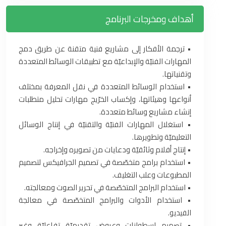
أهداف ومخرجات البرنامج
‏•‏ ترجمة الأفكار إلى مشاريع فنية متقنة عن طريق دمج
المهارات الفنيّة والإبداعيّة مع تطبيقات الوسائط المتعددة
وتقنياتها‎.‎
‏•‏ استخدام الوسائط المتعددة في نقل المعرفة بمختلف
أنواعها وهيئاتها، وإكساب الخرّيج مهارات تحليل متطلبات
إنشاء مشاريع ‏وسائط متعددة‎.‎
‏•‏ استغلال المهارات الفنيّة والتقنيّة في إنتاج الوسائل
التعليميّة وتطويرها‎.‎
‏•‏ إنتاج أفلام وثائقيّة ودعايات من تصويره وإخراجه‎.‎
‏•‏ استخدام برامج متخصّصة في تصميم الجرافيكس لتصميم
المطبوعات وعلب التغليف‎.‎
‏•‏ استخدام البرامج المتخصّصة في تحرير الصوت ومعالجته‎.‎
‏•‏ استخدام الأدوات والبرامج المتخصّصة في معالجة
الفيديو‎.‎
‏•‏ تصميم اسطوانات وعروض تقديميّة تفاعليّة وغير