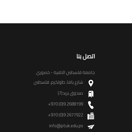
اتصل بنا
جامعة فلسطين التقنية - خضوري
شارع يافا، طولكرم، فلسطين
صندوق بريد(7)
+970 (0)9 2688199
+970 (0)9 2677922
info@ptuk.edu.ps