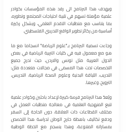
ويهدف هذا البرنامج الى رفد هذه المؤسسات بكوادر
علمية مؤهلة تسهم في تلبية احتياجات المجتمع وتطوره،
بما يتناسب مع متطلبات التقدم العلمي، ويشكل ركيزة
أساسية من ركائز تطوير الواقع التدريبي الفلسطيني.
وجاءت تسمية البرنامج بـ"علوم الرياضة" انسجاما مع ما
هو مع معمول فيه في كليات التربية الرياضية في بعض
الدول العربية مثل تونس والاردن، حيث تدرج جميع
التخصصات تحت هذا المسمى في مجالات متعددة مثل:
التدريب، اللياقة البدنية وعلوم الصحة الرياضية، التدريس،
الترويح، وغيرها.
ويُعدّ هذا البرنامج فرصة كبيرة لإعداد باحثين وكوادر علمية
تتبع المنهجية العلمية في معالجة متطلبات العمل في
مختلف القطاعات ذات العلاقة، دون الحاجة إلى السفر
ودفع تكاليف باهظة خارج الوطن لدراسة هذا التخصص
بمساراته المتنوعة، وهذا ينسجم مع الخطة الوطنية