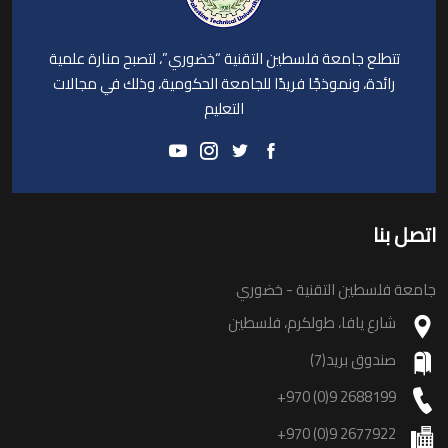
تتطلع جامعة فلسطين التقنية “خضوري”، لتصبح منارة علمية
رائدة، ونموذجًا فريدًا للجامعة الحكومية، وذلك في مجالات
التعليم
اتصل بنا
جامعة فلسطين التقنية - خضوري
شارع يافا، طولكرم، فلسطين
صندوق بريد(7)
+970 (0)9 2688199
+970 (0)9 2677922