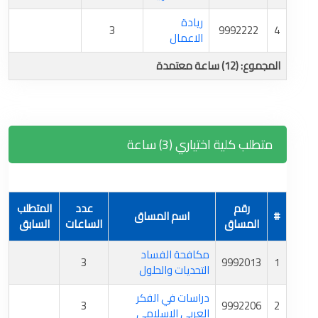
ريادة
3
9992222
4
الاعمال
المجموع: (12) ساعة معتمدة
متطلب كلية اختياري (3) ساعة
رقم
عدد
المتطلب
#
اسم المساق
المساق
الساعات
السابق
مكافحة الفساد
3
9992013
1
التحديات والحلول
دراسات في الفكر
3
9992206
2
العربي الإسلامي