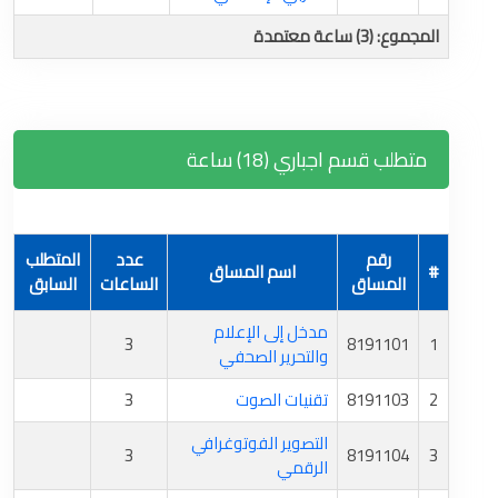
المجموع: (3) ساعة معتمدة
متطلب قسم اجباري (18) ساعة
رقم
عدد
المتطلب
#
اسم المساق
المساق
الساعات
السابق
مدخل إلى الإعلام
3
8191101
1
والتحرير الصحفي
2
8191103
تقنيات الصوت
3
التصوير الفوتوغرافي
3
8191104
3
الرقمي