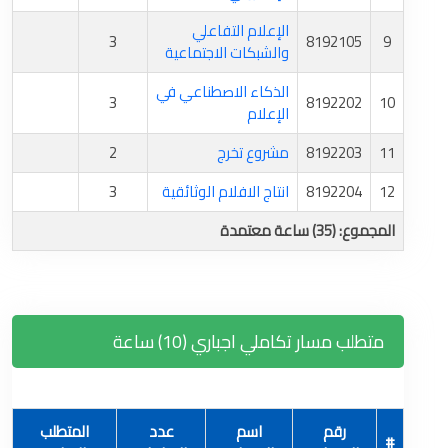
الإعلام التفاعلي
3
8192105
9
والشبكات الاجتماعية
الذكاء الاصطناعي في
3
8192202
10
الإعلام
11
8192203
مشروع تخرج
2
12
8192204
انتاج الافلام الوثائقية
3
المجموع: (35) ساعة معتمدة
متطلب مسار تكاملي اجباري (10) ساعة
رقم
اسم
عدد
المتطلب
#