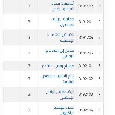
أساسيات تصوير
3
8191102
1
الفيديو الرقمي
صحافة الهاتف
3
8191201
2
المحمول
الكتابة والتغطيات
3
8191204
3
الإعلامية
مدخل إلى المونتاج
3
8191205
4
الرقمي
5
8192101
مونتاج رقمي متقدم
3
إنتاج التقارير والقصص
3
8192102
6
الرقمية
الإضاءة في الإنتاج
3
8192103
7
الإعلامي
التحرير للإعلام
3
8192104
8
الإلكتروني