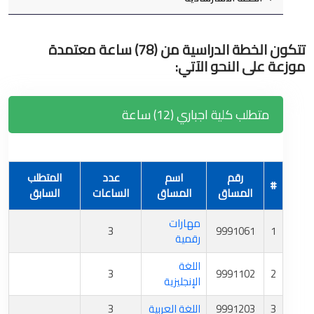
تتكون الخطة الدراسية من (78) ساعة معتمدة
موزعة على النحو الآتي:
متطلب كلية اجباري (12) ساعة
رقم
اسم
عدد
المتطلب
#
المساق
المساق
الساعات
السابق
مهارات
3
9991061
1
رقمية
اللغة
3
9991102
2
الإنجليزية
3
9991203
اللغة العربية
3