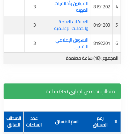
القوانين وأخلاقيات
3
8191202
4
المهنة
العلاقات العامة
3
8191203
5
والحملات الإعلامية
التسويق الإعلامي
3
8192201
6
الرقمي
المجموع: (18) ساعة معتمدة
متطلب تخصص اجباري (35) ساعة
رقم
عدد
المتطلب
#
اسم المساق
المساق
الساعات
السابق