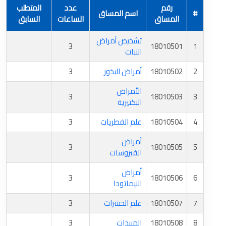
رقم
عدد
المتطلب
#
اسم المساق
المساق
الساعات
السابق
تشخيص أمراض
3
18010501
1
النبات
2
18010502
أمراض البذور
3
الأمراض
3
18010503
3
البكتيرية
4
18010504
علم الفطريات
3
أمراض
3
18010505
5
الفيروسات
أمراض
3
18010506
6
النيماتودا
7
18010507
علم الحشرات
3
8
18010508
المبيدات
3