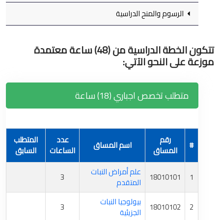
الرسوم والمنح الدراسية
تتكون الخطة الدراسية من (48) ساعة معتمدة
موزعة على النحو الآتي:
متطلب تخصص اجباري (18) ساعة
رقم
عدد
المتطلب
#
اسم المساق
المساق
الساعات
السابق
علم أمراض النبات
3
18010101
1
المتقدم
بيولوجيا النبات
3
18010102
2
الجزيئية