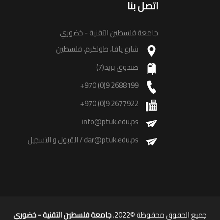
اتصل بنا
جامعة فلسطين التقنية - خضوري
شارع يافا، طولكرم، فلسطين
صندوق بريد(7)
+970 (0)9 2688199
+970 (0)9 2677922
info@ptuk.edu.ps
dar@ptuk.edu.ps
/ القبول و التسجيل
جميع الحقوق محفوظة ©2022.
جامعة فلسطين التقنية - خضوري