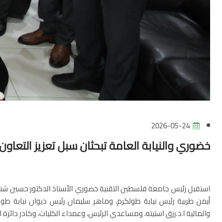
2026-05-24
خضوري والنيابة العامة تبحثان سبل تعزيز التعاون
استقبل رئيس جامعة فلسطين التقنية خضوري الأستاذ الدكتور حسين شنك، كلا
أيمن طربية رئيس نيابة طولكرم، وماهر سليمان رئيس ديوان نيابة طول
والمالية ا.د.رزق استيته، ومساعدي الرئيس، وعمداء الكليات، وكادر دائرة 