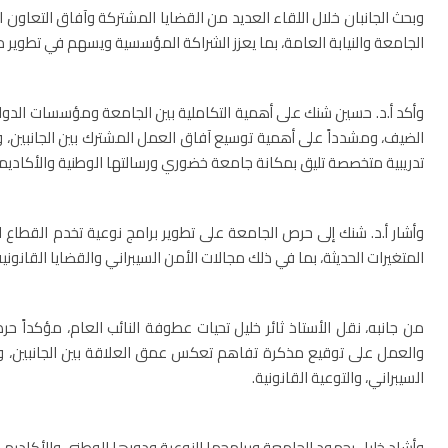
وبحث الجانبان خلال اللقاء العديد من القضايا المشتركة وآفاق التعاو
الجامعة والنيابة العامة، بما يعزز الشراكة المؤسسية ويسهم في تطوير 
وأكد أ.د. حسين شنك على أهمية التكاملية بين الجامعة ومؤسسات الدولة ال
الضيف، ومشدداً على أهمية توسيع آفاق العمل المشترك بين الجانبين، و
تدريبية متخصصة تليق بمكانة جامعة خضوري ورسالتها الوطنية والأكاديمي
وأشار أ.د. شنك إلى حرص الجامعة على تطوير برامج نوعية تخدم القطا
المتغيرات الحديثة، بما في ذلك مجالات الأمن السيبراني والقضايا القانونية
من جانبه، نقل الأستاذ ثائر خليل تحيات عطوفة النائب العام، مؤكداً 
والعمل على توقيع مذكرة تفاهم تعكس عمق العلاقة بين الجانبين، وت
السيبراني، والتوعية القانونية.
وأشاد خليل بجهود الجامعة وبرامجها النوعية ودورها الوطني والأكاديمي