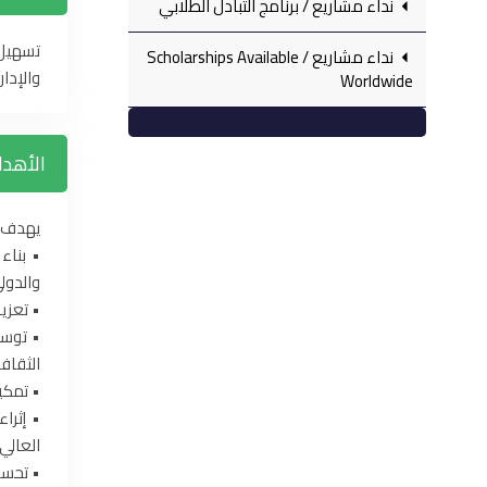
نداء مشاريع‏ / برنامج التبادل الطلابي
تسهيل ا
نداء مشاريع‏ / Scholarships Available
والإداري
Worldwide
الأهد
يهدف م
• بناء
والدول
• تعزي
• توسي
الثقاف
• تمكين
• إثرا
العالي.
• تحسين