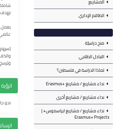
المشاريع
شاملة ل
تهدف إ
الطاقم الإداري
يعمل ا
عالمي 
منح دراسيّة
يُسهم 
والكفا
التبادل الطلابي
ويُرسخ
لماذا الدراسة في فلسطين؟
نداء مشاريع‏ / مشاريع +‎Erasmus
الرؤية
نداء مشاريع‏ / مشاريع أخرى ‏
نحو جام
نداء مشاريع‏ / مشاريع ايراسموس+ |
Erasmus+ Projects
الرسالة