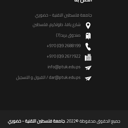
جامعة فلسطين التقنية - خضوري
شارع يافا، طولكرم، فلسطين
صندوق بريد(7)
+970 (0)9 2688199
+970 (0)9 2677922
info@ptuk.edu.ps
dar@ptuk.edu.ps
/ القبول و التسجيل
جميع الحقوق محفوظة ©2022.
جامعة فلسطين التقنية - خضوري