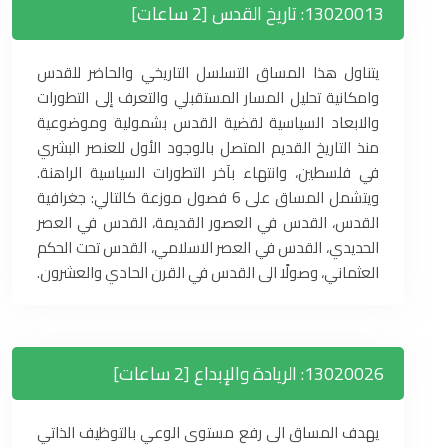
13020013: تاريخ القدس [2 ساعات]
يتناول هذا المساق التسلسل التاريخي والحاضر للقدس
وامكانية تحليل المسار المستقبلي والتعرف إلى التطورات
والابعاد السياسية لقضية القدس بشمولية وموضوعية
منذ التاريخ القديم المتصل بالوجود الأول للعنصر البشري
في فلسطين، وانتهاء بآخر التطورات السياسية الراهنة.
ويتشمل المساق على 6 فصول موزعة كالتالي: جغرافية
القدس، القدس في العصور القديمة، القدس في العصر
الحديدي، القدس في العصر الاسلامي، القدس تحت الحكم
العثماني، وصولًا الى القدس في القرن الحادي والعشرون.
13020026: الريادة والإبداع [2 ساعات]
يهدف المساق الى رفع مستوى الوعي بالتوظيف الذاتي