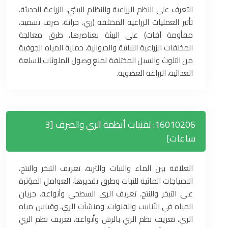
التعرف على النظم الزراعية والنظام البيئي، الزراعة الحديثة،
تأثير العمليات الزراعية المختلفة (ري، حراثة، صرف تسميد،
مقأومة آفات) على البيئة بعناصرها، طرق معالجة
المخلفات الزراعية النباتية والحيوانية، حماية المياه الجوفية
من التلوث والسبل المختلفة لمنع وصول الملوثات للسلعة
الغذائية، الزراعة العضوية.
16010206: تقنيات أنظمة الري والصرف [3
ساعات]
العلاقة بين الماء والنبات والتربة، تعريف التبخر والنتح،
الاحتياجات المائية للنبات وطرق تقديرها، العوامل المؤثرة
على التبخر والنتح، تعريف الري السطحي وأنواعه، جريان
المياه في الأنابيب والقنوات، ومنشآت الري، وقياس مياه
الري، تعريف نظم الري بالرش وأنواعه، تعريف نظم الري