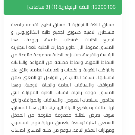
15200106: اللغة الإنجليزية (1) [3 ساعات]
مساق اللغة الانجليزية 1 مساق نظري تقدمه جامعة
فلسطين التقنية خضوري لجميع طلبة البكالوريوس و
لجميع الكليات كمتطلب جامعة، ويهدف هذا
المساق،عموما، الى تطوير مهارات الطلبة للغة الانجليزية
الرئيسية والفرعية، حيث يزود الطلبة بمجموعة متنوعة من
الانماط اللغوية، وانماط مختلفة من القواعد والبناءات
والتراكيب اللغوية، والكلمات والتعاريف العامه، والتي عند
اكتسابها ، تساعد الطالب على التواصل ذو المعنى ضمن
المواقف والسياقات العامة والحياة اليومية. وهذا
المساق موجه باتجاه اكساب الطلبة المهارات التي
يحتاجون لاستيعاب النصوص ، والسياقات، والمواقف والتي
لها علاقة بمواضيع الحياة اليومية. خلال هذا المساق،
سوف يعرض للطلبة مجموعة متنوعة من المدخل
السمعي لغاية توسعة وتعميق مهارة فهم المسموع،
ومهارات التفكير الناقد. يتوقع من طلبة المساق اكتساب