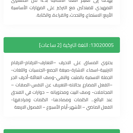
يهدف إلى تعليم اللغة الألمانية بدءًا من المستوى
التمهيدي للمبتدئين مع التركيز على المهارات الأساسية
الأربع: الاستماع، والتحدث، والقراءة، والكتابة.
13020005: اللغة التركية [2 ساعات]
يحتوي المساق على الاحرف –التعارف-الارقام-الارقام
الترتيبية-اسماء الاشارة-صيغة الجمع-الجنسيات واللغات-
الجملة الاسمية بالمثبت والنفي-وصف العائلة-أحرف الجر
–الفعل المضارع بحالاته-التعريف عن النفس-الصفات –
المجاملات- وصف البيت ومحتوياته – حوارات في الفندق
عند البائع... الكلمات ومضادها- الكلمات ومرادفها-
الفعل الماضي – الأشهر-أيام الأسبوع – الفصول الاربعة