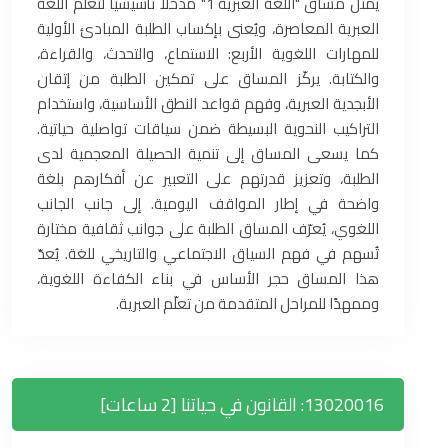
يمثّل مساق "اللغة العبرية 1" مدخلًا تأسيسيًا لتعلّم اللغة
العبرية المعاصرة، ويُعنى بإكساب الطلبة المبادئ الأولية
للمهارات اللغوية الأربع: الاستماع، والتحدث، والقراءة،
والكتابة. يركّز المساق على تمكين الطلبة من إتقان
الأبجدية العبرية، وفهم قواعد النطق الأساسية، واستخدام
التراكيب النحوية البسيطة ضمن سياقات تواصلية حياتية.
كما يسعى المساق إلى تنمية الحصيلة المعجمية لدى
الطلبة، وتعزيز قدرتهم على التعبير عن أفكارهم بلغة
واضحة في إطار المواقف اليومية. إلى جانب الجانب
اللغوي، يُعرّف المساق الطلبة على جوانب ثقافية مختارة
تُسهم في فهم السياق الاجتماعي والتاريخي للغة. يُعدّ
هذا المساق حجر الأساس في بناء الكفاءة اللغوية،
وممهدًا للمراحل المتقدمة من تعلّم العبرية.
13020016: القانون في حياتنا [2 ساعات]