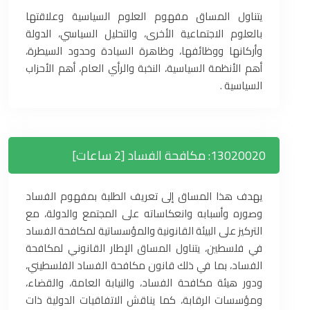
يتناول المساق مفهوم العلوم السياسية وعلاقتها
بالعلوم الاجتماعية الأخرى، والتحليل السياسي، الدولة
وأركانها ووظائفها، وظاهرة السيادة وحدود السيطرة،
أهم الأنظمة السياسية، النخبة والرأي العام، أهم الأحزاب
السياسية .
13020020: مكافحة الفساد [2 ساعات]
يهدف هذا المساق إلى تعريف الطلبة بمفهوم الفساد
وصوره وأسبابه وانعكاساته على المجتمع والدولة، مع
التركيز على البيئة القانونية والمؤسساتية لمكافحة الفساد
في فلسطين، يتناول المساق الإطار القانوني لمكافحة
الفساد، بما في ذلك قانون مكافحة الفساد الفلسطيني،
ودور هيئة مكافحة الفساد، والنيابة العامة، والقضاء،
ومؤسسات الرقابة، كما يناقش الاتفاقيات الدولية ذات