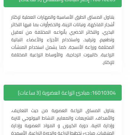
يتناول المساق الطرق الأساسية والمهارات العملية لإكثار
أشجار الفاكهة، ونباتات الزينة، والخضرأوات بما فيها التكاثر
البذري، والتكاثر الخضري بأنواعه المختلفة من تعقيل
وتطعيم، وترقيد، واستخدام الأجزاء والأعضاء النباتية
المختلفة وزراعة الأنسجة، كما يشمل استخدام المنشآت
الزراعية، كالبيوت الزجاجية، والأوساط الزراعية المختلفة
للإكثار.
16010304: مبادئ الزراعة العضوية [3 ساعات]
يتناول المساق الزراعة العضوية من حيث التعاريف،
والأهداف، التشريعات والمعايير. النشاط البيولوجي للتربة
وإدارة التربة. دورة الكربون و المواد العضوية وإدارة
المتبقيات. مبادئ تخطيط الزراعة والدورة الزراعية، الأسمدة