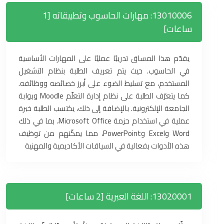
13010006: مهارات الحاسوب وتطبيقاته [1
ساعات]
يقدّم هذا المساق تدريبًا عمليًا على المهارات الأساسية
في الحاسوب. حيث يتم تعريف الطلبة بنظام التشغيل
المستخدم، مع تسليط الضوء على أبرز خصائصه ووظائفه.
كما يتعرّف الطلبة على نظام إدارة التعلّم Moodle وبوابة
الجامعة الإلكترونية. بالإضافة إلى ذلك، يكتسب الطلبة خبرة
عملية في استخدام حزمة Microsoft Office، بما في ذلك
Word وExcel وPowerPoint، مما يمكّنهم من توظيف
هذه الأدوات بفعالية في السياقات الأكاديمية والمهنية
13020001: اللغة العبرية [2 ساعات]