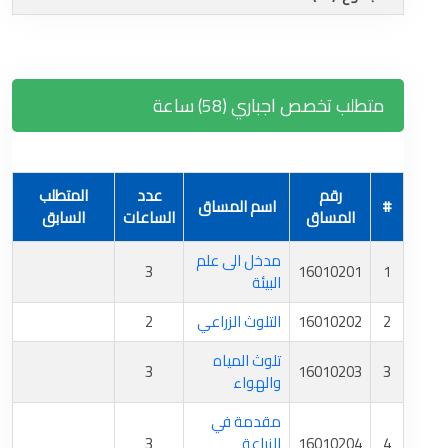
متطلب تخصص اجباري (58) ساعة
رقم
عدد
المتطلب
#
اسم المساق
المساق
الساعات
السابق
مدخل الى علم
3
16010201
1
البيئة
2
16010202
التلوث الزراعي
2
تلوث المياه
3
16010203
3
والهواء
مقدمة في
4
16010204
الزراعة
3