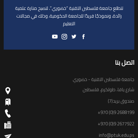
تتطلع جامعة فلسطين التقنية “خضوري”، لتصبح منارة علمية
رائدة، ونموذجًا فريدًا للجامعة الحكومية، وذلك في مجالات
التعليم
اتصل بنا
جامعة فلسطين التقنية - خضوري
شارع يافا، طولكرم، فلسطين
صندوق بريد(7)
+970 (0)9 2688199
+970 (0)9 2677922
info@ptuk.edu.ps