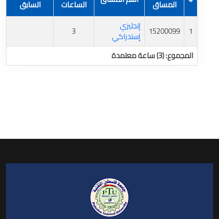
المساق
الساعات
السابق
إنجليزي
3
15200099
1
إستدراكي
المجموع: (3) ساعة معتمدة