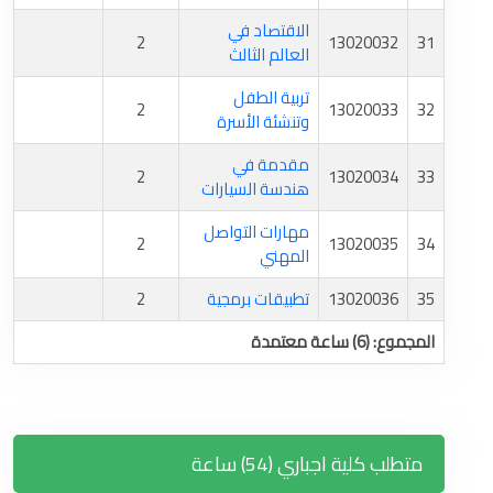
الاقتصاد في
2
13020032
31
العالم الثالث
تربية الطفل
2
13020033
32
وتنشئة الأسرة
مقدمة في
2
13020034
33
هندسة السيارات
مهارات التواصل
2
13020035
34
المهني
35
13020036
تطبيقات برمجية
2
المجموع: (6) ساعة معتمدة
متطلب كلية اجباري (54) ساعة