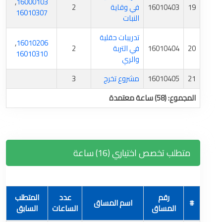
,
16000103
19
16010403
في وقاية
2
16010307
النبات
تدريبات حقلية
,
16010206
20
16010404
في التربة
2
16010310
والري
21
16010405
مشروع تخرج
3
المجموع: (58) ساعة معتمدة
متطلب تخصص اختياري (16) ساعة
رقم
عدد
المتطلب
#
اسم المساق
المساق
الساعات
السابق