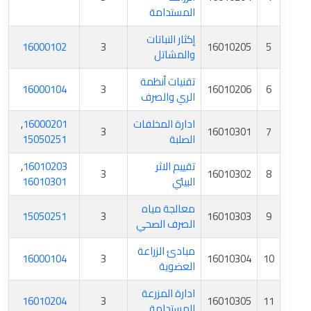
المستدامة
إكثار النباتات
16000102
3
16010205
5
والمشاتل
تقنيات أنظمة
16000104
3
16010206
6
الري والصرف
ادارة المخلفات
16000201
,
3
16010301
7
الصلبة
15050251
تقييم الاثر
16010203
,
3
16010302
8
البيئي
16010301
معالجة مياه
15050251
3
16010303
9
الصرف الصحي
مبادئ الزراعة
16000104
3
16010304
10
العضوية
ادارة المزرعة
16010204
3
16010305
11
المستدامة