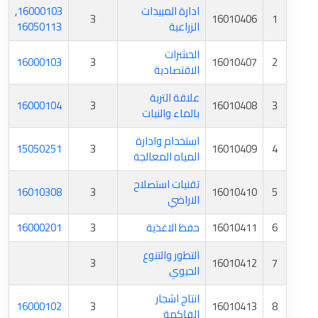
ادارة المبيدات
16000103
,
3
16010406
1
الزراعية
16050113
الحشرات
16000103
3
16010407
2
الاقتصادية
علاقة التربة
16000104
3
16010408
3
بالماء والنبات
استخدام وادارة
15050251
3
16010409
4
المياه المعالجة
تقنيات استصلاح
16010308
3
16010410
5
الاراضي
6
16010411
حفظ الاغذية
3
16000201
التطور والتنوع
3
16010412
7
الحيوي
انتاج اشجار
16000102
3
16010413
8
الفاكهة