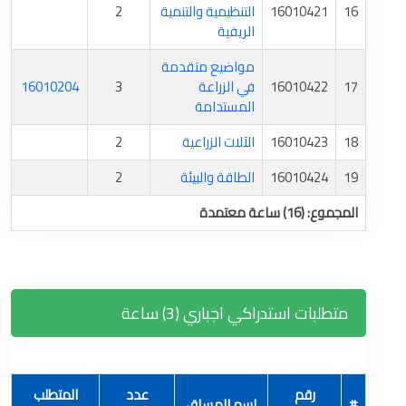
16
16010421
التنظيمية والتنمية
2
الريفية
مواضيع متقدمة
17
16010422
في الزراعة
3
16010204
المستدامة
18
16010423
الآلات الزراعية
2
19
16010424
الطاقة والبيئة
2
المجموع: (16) ساعة معتمدة
متطلبات استدراكي اجباري (3) ساعة
رقم
عدد
المتطلب
#
اسم المساق