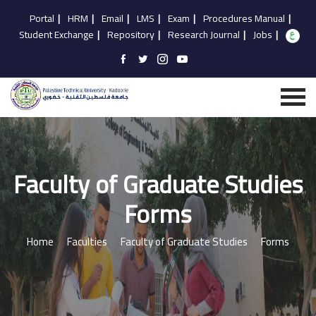
Portal
|
HRM
|
Email
|
LMS
|
Exam
|
Procedures Manual
|
Student Exchange
|
Repository
|
Research Journal
|
Jobs
|
Faculty of Graduate Studies
Forms
Home
Faculties
Faculty of Graduate Studies
Forms